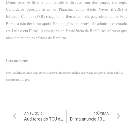
Dilma para se filiar a um partido e disputar um dos cargos em jogo.
Candidatos oposicionistas ao Planalto, como Aécio Neves (PSDB) e
Eduardo Campos (PSB) chegaram a flertar com ele para obter apoio. Mas
Barbosa não declarou apoio. Em eleições anteriores, ele admitiu ter votado
em Lula e em Dilma. A assessoria da Presidência da República afirmou que
não comentaria as críticas de Barbosa.
Leia mais em:
http://politica.estadao.com.br/noticias/geral,ministerio-publico-nao-e-para-assessorar-poder-politico-
diz-barbosa,1611061
ANTERIOR
PRÓXIMA
Auditores do TCU descobrem mais desvios
Dilma anuncia 13 Ministros. Faltam 22