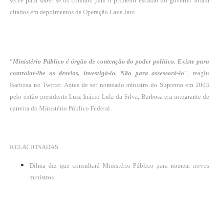
serve para saber se os cotados para o primeiro escalão do governo foram
citados em depoimentos da Operação Lava Jato.
“
Ministério Público é órgão de contenção do poder político. Existe para
controlar-lhe os desvios, investigá-lo. Não para assessorá-lo
“, reagiu
Barbosa no Twitter. Antes de ser nomeado ministro do Supremo em 2003
pelo então presidente Luiz Inácio Lula da Silva, Barbosa era integrante de
carreira do Ministério Público Federal.
RELACIONADAS
Dilma diz que consultará Ministério Público para nomear novos
ministros