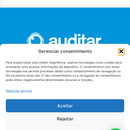
Gerenciar consentimento
Para proporcionar uma melhor experiência, usamos tecnologias como cookies para
armazenar e/ou acessar informações do dispositivo. O consentimento com essas
União dos Auditores Federais de Controle Externo -
tecnologias nos permite processar dados como comportamento da navegação ou
AUDITAR
IDs exclusivos neste site. O não consentimento ou a revogação do consentimento
pode afetar negativamente determinados recursos e funções.
Setor de Administração Federal Sul (SAF/Sul), Qd. 04, Lt. 01
Edifício Anexo II
Gerenciar serviços
Tribunal de Contas da União (TCU), Subsolo, Sala S04
Telefone: (61)3527-7292
Aceitar
Política de
Termos de uso
privacidade
Rejeitar