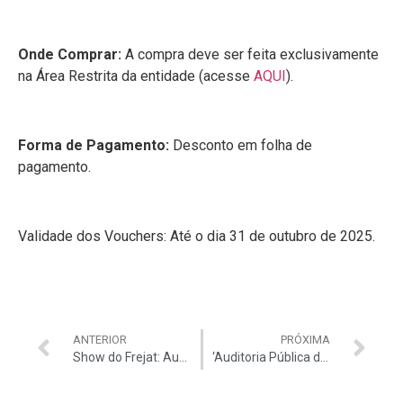
Onde Comprar:
A compra deve ser feita exclusivamente
na Área Restrita da entidade (acesse
AQUI
).
Forma de Pagamento:
Desconto em folha de
pagamento.
Validade dos Vouchers: Até o dia 31 de outubro de 2025.
ANTERIOR
PRÓXIMA
Show do Frejat: Auditar realiza distribuição gratuita de ingressos para associados
‘Auditoria Pública deve ter foco na redução de desigualdades’, defende presidente da Auditar em seminário internacional