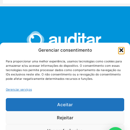
Gerenciar consentimento
Para proporcionar uma melhor experiência, usamos tecnologias como cookies para
armazenar e/ou acessar informações do dispositivo. O consentimento com essas
União dos Auditores Federais de Controle Externo -
tecnologias nos permite processar dados como comportamento da navegação ou
AUDITAR
IDs exclusivos neste site. O não consentimento ou a revogação do consentimento
pode afetar negativamente determinados recursos e funções.
Setor de Administração Federal Sul (SAF/Sul), Qd. 04, Lt. 01
Edifício Anexo II
Gerenciar serviços
Tribunal de Contas da União (TCU), Subsolo, Sala S04
Telefone: (61)3527-7292
Aceitar
Política de
Termos de uso
privacidade
Rejeitar