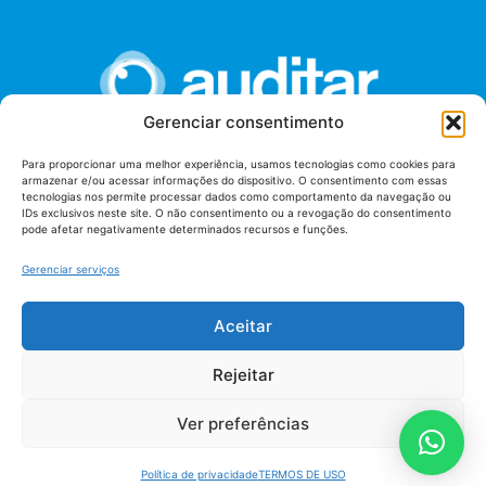
Gerenciar consentimento
Para proporcionar uma melhor experiência, usamos tecnologias como cookies para
armazenar e/ou acessar informações do dispositivo. O consentimento com essas
União dos Auditores Federais de Controle Externo -
tecnologias nos permite processar dados como comportamento da navegação ou
AUDITAR
IDs exclusivos neste site. O não consentimento ou a revogação do consentimento
pode afetar negativamente determinados recursos e funções.
Setor de Administração Federal Sul (SAF/Sul), Qd. 04, Lt. 01
Edifício Anexo II
Gerenciar serviços
Tribunal de Contas da União (TCU), Subsolo, Sala S04
Telefone: (61)3527-7292
Aceitar
Política de
Termos de uso
privacidade
Rejeitar
Ver preferências
Política de privacidade
TERMOS DE USO
AUDITAR todos os direitos reservados - 2026 |
Fábrica de Código