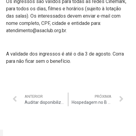
Os ingressos são válidos para todas as redes Cinemark,
para todos os dias, filmes e horários (sujeito à lotação
das salas). Os interessados devem enviar e-mail com
nome completo, CPF, cidade e entidade para:
atendimento@asaclub.org.br.
A validade dos ingressos é até o dia 3 de agosto. Corra
para não ficar sem o benefício.
ANTERIOR
PRÓXIMA
Auditar disponibiliza 20 cartelas do bingo da ASTCU
Hospedagem no B Hotel por apenas R$ 420 o final de semana