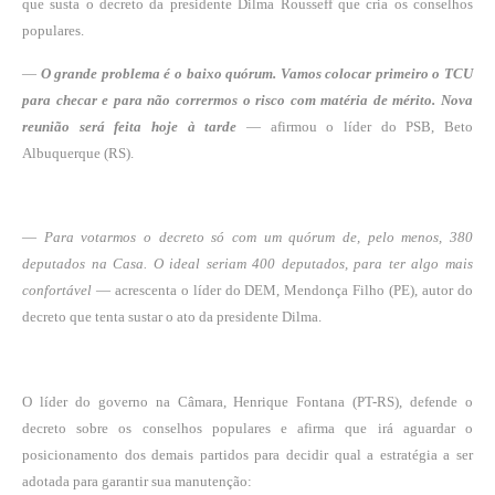
que susta o decreto da presidente Dilma Rousseff que cria os conselhos
populares.
—
O grande problema é o baixo quórum. Vamos colocar primeiro o TCU
para checar e para não corrermos o risco com matéria de mérito. Nova
reunião será feita hoje à tarde
— afirmou o líder do PSB, Beto
Albuquerque (RS).
—
Para votarmos o decreto só com um quórum de, pelo menos, 380
deputados na Casa. O ideal seriam 400 deputados, para ter algo mais
confortável
— acrescenta o líder do DEM, Mendonça Filho (PE), autor do
decreto que tenta sustar o ato da presidente Dilma.
O líder do governo na Câmara, Henrique Fontana (PT-RS), defende o
decreto sobre os conselhos populares e afirma que irá aguardar o
posicionamento dos demais partidos para decidir qual a estratégia a ser
adotada para garantir sua manutenção: