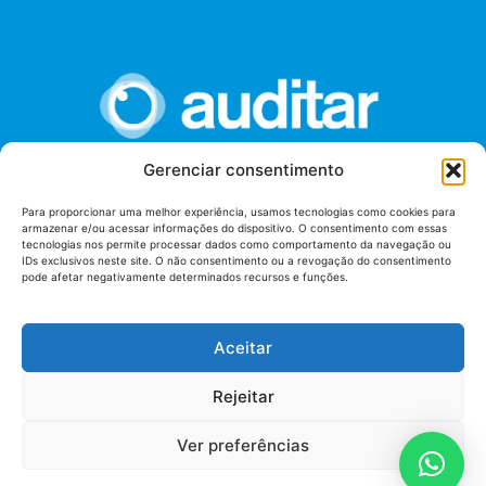
Gerenciar consentimento
União dos Auditores Federais de Controle Externo -
Para proporcionar uma melhor experiência, usamos tecnologias como cookies para
AUDITAR
armazenar e/ou acessar informações do dispositivo. O consentimento com essas
tecnologias nos permite processar dados como comportamento da navegação ou
Setor de Administração Federal Sul (SAF/Sul), Qd. 04, Lt. 01
IDs exclusivos neste site. O não consentimento ou a revogação do consentimento
Edifício Anexo II
pode afetar negativamente determinados recursos e funções.
Tribunal de Contas da União (TCU), Subsolo, Sala S04
Telefone: (61)3527-7292
Aceitar
Política de
Termos de uso
privacidade
Rejeitar
Ver preferências