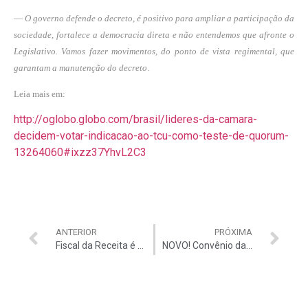
—
O governo defende o decreto, é positivo para ampliar a participação da
sociedade, fortalece a democracia direta e não entendemos que afronte o
Legislativo. Vamos fazer movimentos, do ponto de vista regimental, que
garantam a manutenção do decreto
.
Leia mais em:
http://oglobo.globo.com/brasil/lideres-da-camara-
decidem-votar-indicacao-ao-tcu-como-teste-de-quorum-
13264060#ixzz37YhvL2C3
ANTERIOR
PRÓXIMA
Fiscal da Receita é demitida por improbidade
NOVO! Convênio da Auditar e ASTCU