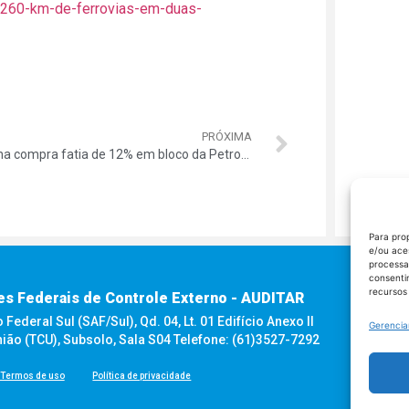
-3260-km-de-ferrovias-em-duas-
PRÓXIMA
Indiana compra fatia de 12% em bloco da Petrobras por US$ 529 milhões
Para pro
e/ou ace
processa
consenti
recursos
es Federais de Controle Externo - AUDITAR
ederal Sul (SAF/Sul), Qd. 04, Lt. 01 Edifício Anexo II
Gerencia
nião (TCU), Subsolo, Sala S04 Telefone: (61)3527-7292
Termos de uso
Política de privacidade