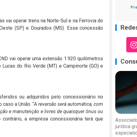
Pre
s vai operar trens na Norte-Sul e na Ferrovia do
Redes
 D’Oeste (SP) e Dourados (MS). Essa concessão
 CND vai operar uma extensão 1.920 quilômetros
Consu
re Lucas do Rio Verde (MT) e Campinorte (GO) e
sferidos ou adquiridos pelo concessionário no
 caso a União. “
A reversão será automática, com
zação e manutenção e livres de quaisquer ônus ou
 contrário, a empresa concessionária terá que
Associado
jurídica g
especiali