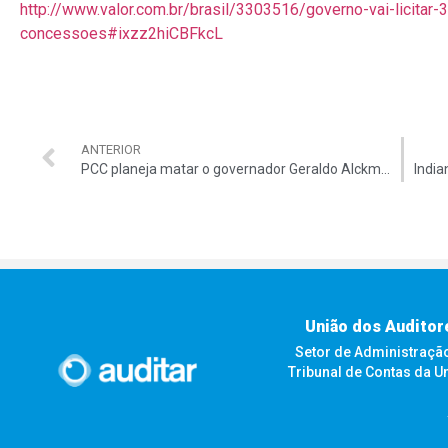
http://www.valor.com.br/brasil/3303516/governo-vai-licitar
concessoes#ixzz2hiCBFkcL
ANTERIOR
PCC planeja matar o governador Geraldo Alckmin
União dos Auditor
Setor de Administração F
Tribunal de Contas da U