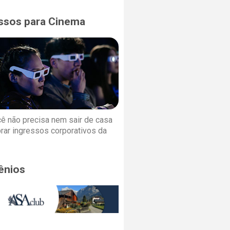
ssos para Cinema
cê não precisa nem sair de casa
rar ingressos corporativos da
ênios