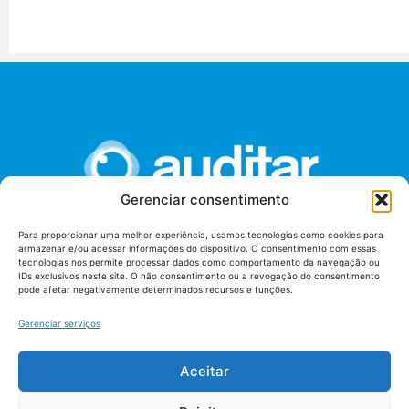
Gerenciar consentimento
Para proporcionar uma melhor experiência, usamos tecnologias como cookies para
armazenar e/ou acessar informações do dispositivo. O consentimento com essas
União dos Auditores Federais de Controle Externo -
tecnologias nos permite processar dados como comportamento da navegação ou
AUDITAR
IDs exclusivos neste site. O não consentimento ou a revogação do consentimento
pode afetar negativamente determinados recursos e funções.
Setor de Administração Federal Sul (SAF/Sul), Qd. 04, Lt. 01
Edifício Anexo II
Gerenciar serviços
Tribunal de Contas da União (TCU), Subsolo, Sala S04
Telefone: (61)3527-7292
Aceitar
Política de
Termos de uso
privacidade