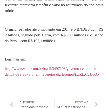
fevereiro representa também o valor no acumulado do ano nesta
rubrica.
O maior pagador até o momento em 2014 é o BNDES com R$
2 bilhões, seguido pela Caixa, com R$ 700 milhões e o Banco
do Brasil, com R$ 192,1 milhões.
Leia mais em:
http://www.valor.com.br/brasil/3497198/governo-central-tem-
deficit-de-r-3078-bi-em-fevereiro-diz-tesouro#ixzz2xCuJIqcQ
ANTERIOR
PRÓXIMA
Preço dos remédios subirá dia 31
MPT quer suspensão dos repasses a Cuba