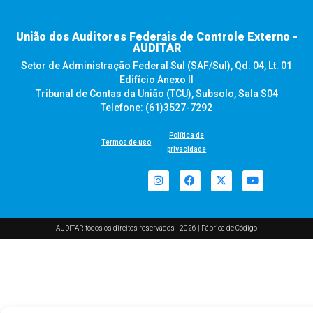
União dos Auditores Federais de Controle Externo -
AUDITAR
Setor de Administração Federal Sul (SAF/Sul), Qd. 04, Lt. 01
Edifício Anexo II
Tribunal de Contas da União (TCU), Subsolo, Sala S04
Telefone: (61)3527-7292
Política de
Termos de uso
privacidade
AUDITAR todos os direitos reservados - 2026 |
Fábrica de Código