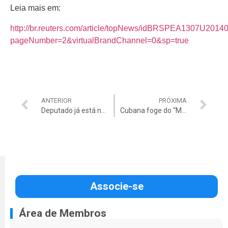
Leia mais em:
http://br.reuters.com/article/topNews/idBRSPEA1307U2014
pageNumber=2&virtualBrandChannel=0&sp=true
ANTERIOR
PRÓXIMA
Deputado já está na Papuda
Cubana foge do “Mais Médicos” e pede asilo
Associe-se
Área de Membros