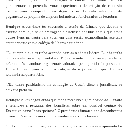
pressionar o governo em votações e também em demandas dos
parlamentares e pretendia votar requerimento de criação de comissão
externa para acompanhar investigações na Holanda sobre suposto
pagamento de propina de empresa holandesa a funcionários da Petrobras.
Henrique Alves disse ter encerrado a sessão da Câmara que debatia o
assunto porque já havia prorrogado a discussão por uma hora e que havia
outros itens na pauta para votar em uma sessão extraordinária, acertada
anteriormente com o colégio de líderes partidários.
“Eu cumpri o que eu tinha acertado com os senhores líderes. Eu não tenho
culpa da obstrução regimental (do PT) ter acontecido”, disse o presidente,
referindo às manobras regimentais adotadas pelo partido da presidente
Dilma Rousseff para retardar a votação do requerimento, que deve ser
retomada na quarta-feira.
“Não tenho partidarismo na condução da Casa”, disse a jornalistas, ao
deixar o plenário.
Henrique Alves negou ainda que tenha recebido algum pedido do Planalto
e referiu-se à pergunta dos jornalistas sobre um possível contato do
Executivo como “desrespeitosa”. O presidente afirmou ainda desconhecer o
chamado “centrão” como o bloco também tem sido chamado.
O bloco informal conseguiu derrubar alguns requerimentos apresentados