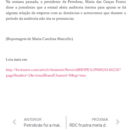
Na semana passada, a presidente da Petrobras, Maria das Graças Foster,
disse a jornalistas que a estatal abriu auditoria interna para apurar se há
alguma relação da empresa com as denúncias e acrescentou que durante o
período da auditoria não iria se pronunciar.
(Reportagem de Maria Carolina Marcello)
Leia mais em:
http://br.reuters.com/article/domesticNews/idBRSPEA1P00820140226?
pageNumber=2&virtualBrandChannel=0&sp=true
ANTERIOR
PRÓXIMA
Petrobrás foi a maior patrocinadora do evento do MST
RDC frustra meta de redução de custos