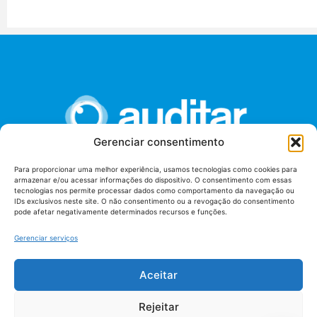
Gerenciar consentimento
Para proporcionar uma melhor experiência, usamos tecnologias como cookies para
armazenar e/ou acessar informações do dispositivo. O consentimento com essas
União dos Auditores Federais de Controle Externo -
tecnologias nos permite processar dados como comportamento da navegação ou
AUDITAR
IDs exclusivos neste site. O não consentimento ou a revogação do consentimento
pode afetar negativamente determinados recursos e funções.
Setor de Administração Federal Sul (SAF/Sul), Qd. 04, Lt. 01
Edifício Anexo II
Gerenciar serviços
Tribunal de Contas da União (TCU), Subsolo, Sala S04
Telefone: (61)3527-7292
Aceitar
Política de
Termos de uso
privacidade
Rejeitar