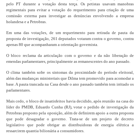
pelo PT durante a votação desta terça. Os petistas usavam manobras
regimentais para evitar a votação do requerimento para criação de uma
comissão externa para investigar as denúncias envolvendo a empresa
holandesa e a Petrobras.
Em uma das votações, de um requerimento para retirada de pauta da
proposta de investigação, 261 deputados votaram contra o governo, contra
apenas 80 que acompanharam a orientação governista.
O bloco reclama da articulação com o governo e da não liberação de
emendas parlamentares, principalmente as remanescentes do ano passado.
O clima também sofre os sintomas da proximidade do período eleitoral,
além das mudanças ministeriais que Dilma tem promovido para acomodar a
base. A pauta trancada na Casa desde o ano passado também tem irritado os
parlamentares.
Mais cedo, o bloco de insatisfeitos havia decidido, após reunião na casa do
líder do PMDB, Eduardo Cunha (RJ), votar o pedido de investigação da
Petrobras proposto pela oposição, além de definirem apoio a outra proposta
que pode desagradar o governo. Trata-se de um projeto de decreto
legislativo que pode obrigar as distribuidoras de energia elétrica a
ressarcirem quantia bilionária a consumidores.