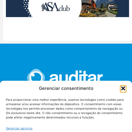
Gerenciar consentimento
Para proporcionar uma melhor experiência, usamos tecnologias como cookies para
armazenar e/ou acessar informações do dispositivo. O consentimento com essas
União dos Auditores Federais de Controle Externo -
tecnologias nos permite processar dados como comportamento da navegação ou
AUDITAR
IDs exclusivos neste site. O não consentimento ou a revogação do consentimento
pode afetar negativamente determinados recursos e funções.
Setor de Administração Federal Sul (SAF/Sul), Qd. 04, Lt. 01
Edifício Anexo II
Gerenciar serviços
Tribunal de Contas da União (TCU), Subsolo, Sala S04