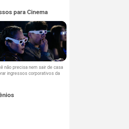
ssos para Cinema
cê não precisa nem sair de casa
rar ingressos corporativos da
ênios