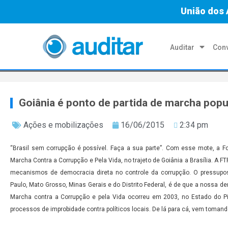
União dos 
Auditar
Conv
Goiânia é ponto de partida de marcha popu
Ações e mobilizações
16/06/2015
2:34 pm
“Brasil sem corrupção é possível. Faça a sua parte”. Com esse mote, a Fo
Marcha Contra a Corrupção e Pela Vida, no trajeto de Goiânia a Brasília. A 
mecanismos de democracia direta no controle da corrupção. O pressupost
Paulo, Mato Grosso, Minas Gerais e do Distrito Federal, é de que a nossa de
Marcha contra a Corrupção e pela Vida ocorreu em 2003, no Estado do Pia
processos de improbidade contra políticos locais. De lá para cá, vem tomand