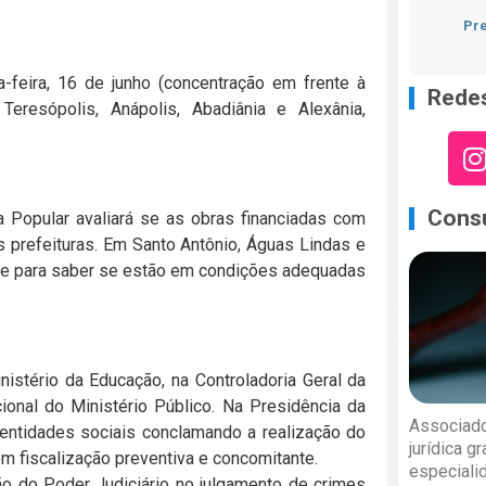
Pre
-feira, 16 de junho (concentração em frente à
Redes
Teresópolis, Anápolis, Abadiânia e Alexânia,
Consu
a Popular avaliará se as obras financiadas com
 prefeituras. Em Santo Antônio, Águas Lindas e
de para saber se estão em condições adequadas
nistério da Educação, na Controladoria Geral da
onal do Ministério Público. Na Presidência da
Associado
entidades sociais conclamando a realização do
jurídica g
m fiscalização preventiva e concomitante.
especiali
ão do Poder Judiciário no julgamento de crimes