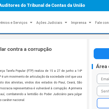
Auditores do Tribunal de Contas da União
ênios e Serviços
Ações Judiciais
Imprensa
Fale co
lar contra a corrupção
Área
rça Tarefa Popular (FTP) realiza de 15 a 27 de junho a 14ª
FTP é um movimento de articulação da sociedade civil que usa
o dos ativistas, vindos dos estados do Piauí, Ceará, São
mocracia representativa é vulnerável à corrupção. A primeira
uí, combatendo a lentidão do Poder Judiciário para julgar
o caráter nacional.