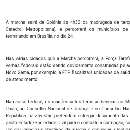
A marcha sairá de Goiânia às 4h30 da madrugada de terça
Catedral Metropolitana), e percorrerá os municípios de 
terminando em Brasília, no dia 24.
Nas várias cidades que a Marcha percorrerá, a Força Taref
verbas federais estão sendo devidamente construídas pelas
Novo Gama, por exemplo, a FTP fiscalizará unidades de saú
de atendimento.
Na capital federal, os manifestantes terão audiências no Mi
União, no Conselho Nacional de Justiça e no Conselho Naci
República, os ativistas pretendem entregar documento das 
pacto Estado/Sociedade Civil para o combate à corrupção, co
Um dos principais objetivos da marcha é denunciar a lentid