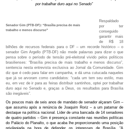
por trabalhar duro aqui no Senado”
Respaldado
Senador Gim (PTB-DF): “Brasília precisa de mais
por ter
trabalho e menos discurso”
conseguido
garantir mais
de R$ 18
bilhões de recursos federais para o DF – um recorde histórico – o
senador Gim Argello (PTB-DF) não mede palavras para dizer o que
pensa sobre o período de tensão pré-eleitoral vivido pelos políticos
brasilienses: “Brasília precisa de mais trabalho e menos discurso”,
sentencia nesta entrevista exclusiva ao Jornal da Comunidade. Gim
diz que é cedo para falar em campanha, e dá uma cutucada naqueles
que já se arvoram como candidatos: “cada um tem seu estilo, mas
eu, em vez de ir para as feiras distribuir santinhos, optei por trabalhar
duro aqui no Senado e, graças a Deus, os resultados para Brasília
são inegáveis”.
Os poucos mais de seis anos de mandato de senador alçaram Gim –
que assumiu após a renúncia de Joaquim Roriz – a um patamar de
destaque na política nacional. Líder de uma bancada de 14 senadores
de quatro partidos – Gim é presença constante nas reuniões políticas
do Palácio do Planalto, o que acaba lhe proporcionando uma posição
privilegiada na hora de defender os interesses de Brasília. “A