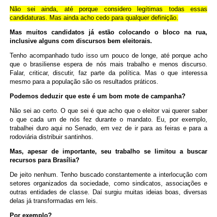
Não sei ainda, até porque considero legítimas todas essas
candidaturas. Mas ainda acho cedo para qualquer definição.
Mas muitos candidatos já estão colocando o bloco na rua,
inclusive alguns com discursos bem eleitorais.
Tenho acompanhado tudo isso um pouco de longe, até porque acho
que o brasiliense espera de nós mais trabalho e menos discurso.
Falar, criticar, discutir, faz parte da política. Mas o que interessa
mesmo para a população são os resultados práticos.
Podemos deduzir que este é um bom mote de campanha?
Não sei ao certo. O que sei é que acho que o eleitor vai querer saber
o que cada um de nós fez durante o mandato. Eu, por exemplo,
trabalhei duro aqui no Senado, em vez de ir para as feiras e para a
rodoviária distribuir santinhos.
Mas, apesar de importante, seu trabalho se limitou a buscar
recursos para Brasília?
De jeito nenhum. Tenho buscado constantemente a interlocução com
setores organizados da sociedade, como sindicatos, associações e
outras entidades de classe. Daí surgiu muitas ideias boas, diversas
delas já transformadas em leis.
Por exemplo?