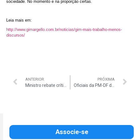
sociedade. No momento e na proporção certas.
Leia mais em:
http://www.gimargello.com.br/noticias/gim-mais-trabalho-menos-
discursos/
ANTERIOR
PRÓXIMA
Ministro rebate críticas com deboche
Oficiais da PM-DF divulgam Nota
Associe-se