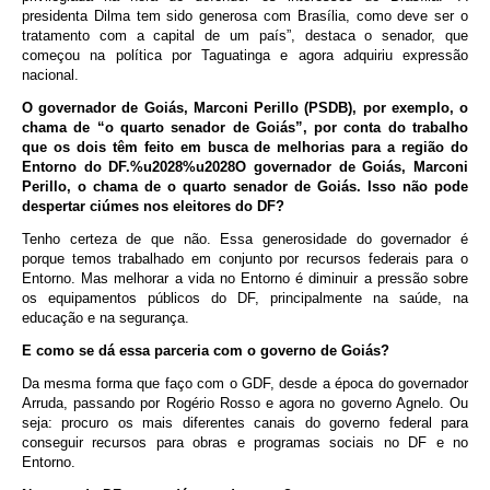
presidenta Dilma tem sido generosa com Brasília, como deve ser o
tratamento com a capital de um país”, destaca o senador, que
começou na política por Taguatinga e agora adquiriu expressão
nacional.
O governador de Goiás, Marconi Perillo (PSDB), por exemplo, o
chama de “o quarto senador de Goiás”, por conta do trabalho
que os dois têm feito em busca de melhorias para a região do
Entorno do DF.%u2028%u2028O governador de Goiás, Marconi
Perillo, o chama de o quarto senador de Goiás. Isso não pode
despertar ciúmes nos eleitores do DF?
Tenho certeza de que não. Essa generosidade do governador é
porque temos trabalhado em conjunto por recursos federais para o
Entorno. Mas melhorar a vida no Entorno é diminuir a pressão sobre
os equipamentos públicos do DF, principalmente na saúde, na
educação e na segurança.
E como se dá essa parceria com o governo de Goiás?
Da mesma forma que faço com o GDF, desde a época do governador
Arruda, passando por Rogério Rosso e agora no governo Agnelo. Ou
seja: procuro os mais diferentes canais do governo federal para
conseguir recursos para obras e programas sociais no DF e no
Entorno.