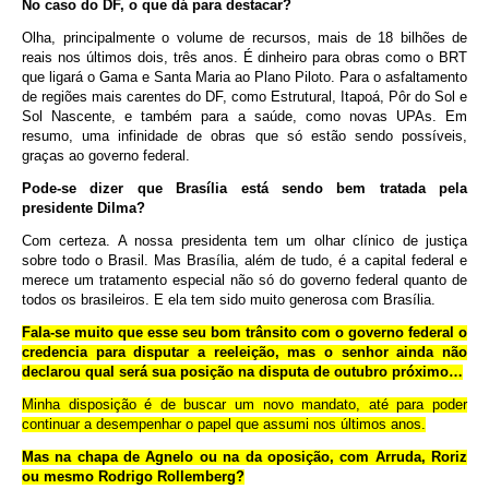
No caso do DF, o que dá para destacar?
Olha, principalmente o volume de recursos, mais de 18 bilhões de
reais nos últimos dois, três anos. É dinheiro para obras como o BRT
que ligará o Gama e Santa Maria ao Plano Piloto. Para o asfaltamento
de regiões mais carentes do DF, como Estrutural, Itapoá, Pôr do Sol e
Sol Nascente, e também para a saúde, como novas UPAs. Em
resumo, uma infinidade de obras que só estão sendo possíveis,
graças ao governo federal.
Pode-se dizer que Brasília está sendo bem tratada pela
presidente Dilma?
Com certeza. A nossa presidenta tem um olhar clínico de justiça
sobre todo o Brasil. Mas Brasília, além de tudo, é a capital federal e
merece um tratamento especial não só do governo federal quanto de
todos os brasileiros. E ela tem sido muito generosa com Brasília.
Fala-se muito que esse seu bom trânsito com o governo federal o
credencia para disputar a reeleição, mas o senhor ainda não
declarou qual será sua posição na disputa de outubro próximo…
Minha disposição é de buscar um novo mandato, até para poder
continuar a desempenhar o papel que assumi nos últimos anos.
Mas na chapa de Agnelo ou na da oposição, com Arruda, Roriz
ou mesmo Rodrigo Rollemberg?