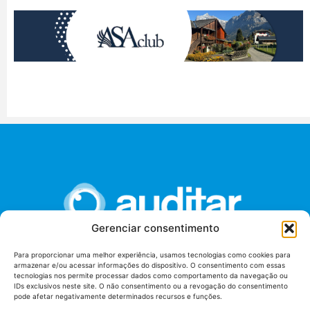
Gerenciar consentimento
Para proporcionar uma melhor experiência, usamos tecnologias como cookies para
armazenar e/ou acessar informações do dispositivo. O consentimento com essas
União dos Auditores Federais de Controle Externo -
tecnologias nos permite processar dados como comportamento da navegação ou
AUDITAR
IDs exclusivos neste site. O não consentimento ou a revogação do consentimento
pode afetar negativamente determinados recursos e funções.
Setor de Administração Federal Sul (SAF/Sul), Qd. 04, Lt. 01