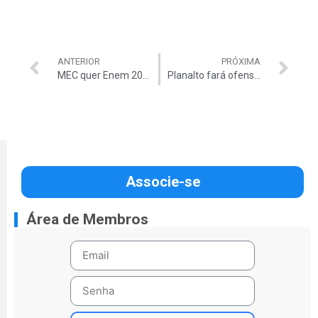
ANTERIOR
PRÓXIMA
MEC quer Enem 2010 sem licitação Para ministro Haddad, exame exige contratação de empresas de excelência, em vez de privilegiar menor preço
Planalto fará ofensiva para afrouxar Lei de Licitações semana que vem
Associe-se
Área de Membros