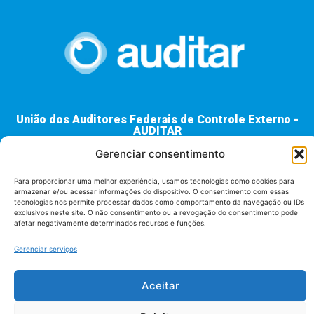
União dos Auditores Federais de Controle Externo -
AUDITAR
Setor de Administração Federal Sul (SAF/Sul), Qd. 04, Lt. 01
Gerenciar consentimento
Edifício Anexo II
Tribunal de Contas da União (TCU), Subsolo, Sala S04
Para proporcionar uma melhor experiência, usamos tecnologias como cookies para
Telefone: (61)3527-7292
armazenar e/ou acessar informações do dispositivo. O consentimento com essas
tecnologias nos permite processar dados como comportamento da navegação ou IDs
exclusivos neste site. O não consentimento ou a revogação do consentimento pode
Política de
afetar negativamente determinados recursos e funções.
Termos de uso
privacidade
Gerenciar serviços
Aceitar
AUDITAR todos os direitos reservados - 2026 |
Fábrica de Código