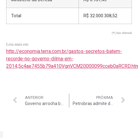
Total
R$ 32.000.308,52
(*) Ano eleitoral
Leia mais em:
http://economia.terra.com.br/gastos-secretos-batem-
recorde-no-governo-dilma-em-
2014,5c4ae7455b79a410VgnVCM20000099cceb0aRCRD.ht
ANTERIOR
PRÓXIMA
Governo arrocha benefícios sociais
Petrobras admite desvios na Petros