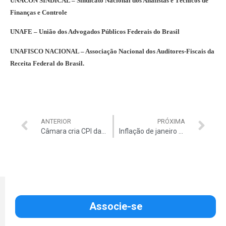
UNACON SINDICAL – Sindicato Nacional dos Analistas e Técnicos de
Finanças e Controle
UNAFE – União dos Advogados Públicos Federais do Brasil
UNAFISCO NACIONAL – Associação Nacional dos Auditores-Fiscais da
Receita Federal do Brasil.
ANTERIOR
PRÓXIMA
Câmara cria CPI da Petrobras
Inflação de janeiro é a maior em doze anos
Associe-se