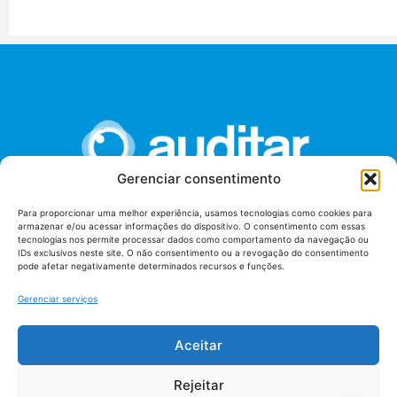
Gerenciar consentimento
Para proporcionar uma melhor experiência, usamos tecnologias como cookies para
armazenar e/ou acessar informações do dispositivo. O consentimento com essas
União dos Auditores Federais de Controle Externo -
tecnologias nos permite processar dados como comportamento da navegação ou
AUDITAR
IDs exclusivos neste site. O não consentimento ou a revogação do consentimento
pode afetar negativamente determinados recursos e funções.
Setor de Administração Federal Sul (SAF/Sul), Qd. 04, Lt. 01
Edifício Anexo II
Gerenciar serviços
Tribunal de Contas da União (TCU), Subsolo, Sala S04
Telefone: (61)3527-7292
Aceitar
Política de
Termos de uso
privacidade
Rejeitar