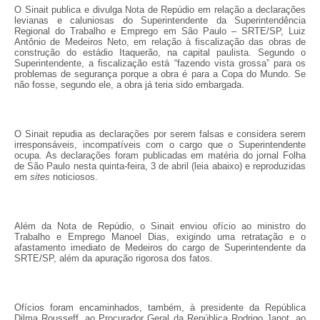
O Sinait publica e divulga Nota de Repúdio em relação a declarações
levianas e caluniosas do Superintendente da Superintendência
Regional do Trabalho e Emprego em São Paulo – SRTE/SP, Luiz
Antônio de Medeiros Neto, em relação à fiscalização das obras de
construção do estádio Itaquerão, na capital paulista. Segundo o
Superintendente, a fiscalização está “fazendo vista grossa” para os
problemas de segurança porque a obra é para a Copa do Mundo. Se
não fosse, segundo ele, a obra já teria sido embargada.
O Sinait repudia as declarações por serem falsas e considera serem
irresponsáveis, incompatíveis com o cargo que o Superintendente
ocupa. As declarações foram publicadas em matéria do jornal Folha
de São Paulo nesta quinta-feira, 3 de abril (leia abaixo) e reproduzidas
em
sites
noticiosos.
Além da Nota de Repúdio, o Sinait enviou ofício ao ministro do
Trabalho e Emprego Manoel Dias, exigindo uma retratação e o
afastamento imediato de Medeiros do cargo de Superintendente da
SRTE/SP, além da apuração rigorosa dos fatos.
Ofícios foram encaminhados, também, à presidente da República
Dilma Rousseff, ao Procurador Geral da República Rodrigo Janot, ao