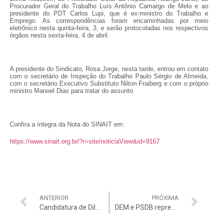
Procurador Geral do Trabalho Luís Antônio Camargo de Melo e ao
presidente do PDT Carlos Lupi, que é ex-ministro do Trabalho e
Emprego. As correspondências foram encaminhadas por meio
eletrônico nesta quinta-feira, 3, e serão protocoladas nos respectivos
órgãos nesta sexta-feira, 4 de abril.
A presidente do Sindicato, Rosa Jorge, nesta tarde, entrou em contato
com o secretário de Inspeção do Trabalho Paulo Sérgio de Almeida,
com o secretário Executivo Substituto Nilton Fraiberg e com o próprio
ministro Manoel Dias para tratar do assunto.
Confira a íntegra da Nota do SINAIT em:
https://www.sinait.org.br/?r=site/noticiaView&id=9167
ANTERIOR
PRÓXIMA
Candidatura de Dilma não é ‘irrevogável’, diz Rui Falcão
DEM e PSDB representam contra Vice da Câmara