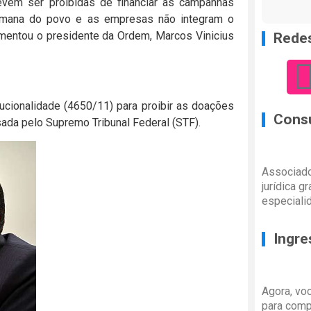
vem ser proibidas de financiar as campanhas
r emana do povo e as empresas não integram o
gumentou o presidente da Ordem, Marcos Vinicius
Redes
tucionalidade
(4650/11) para proibir as doações
Consu
ada pelo Supremo Tribunal Federal (STF).
Associado
jurídica g
especiali
Ingre
Agora, vo
para comp