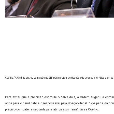
Coêlho: “A OAB já entrou com ação no STF para proibir as doações de pessoas jurídicas em 
Para evitar que a proibição estimule o caixa dois, a Ordem sugeriu a crim
anos para o candidato e o responsável pela doação ilegal. “Boa parte da corr
preciso combater a segunda para atingir a primeira”, disse Coêlho.