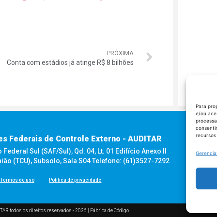
PRÓXIMA
Conta com estádios já atinge R$ 8 bilhões
Para pro
e/ou ace
processa
consenti
recursos
es Federais de Controle Externo - AUDITAR
ederal Sul (SAF/Sul), Qd. 04, Lt. 01 Edifício Anexo II
Gerencia
nião (TCU), Subsolo, Sala S04 Telefone: (61)3527-7292
Termos de uso
Política de privacidade
TAR todos os direitos reservados - 2026 |
Fábrica de Código