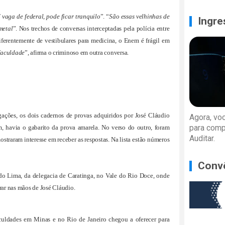
 vaga de federal, pode ficar tranquilo
”. “
São essas velhinhas de
Ingre
metal
”. Nos trechos de conversas interceptadas pela polícia entre
diferentemente de vestibulares para medicina, o Enem é frágil em
faculdade
”, afirma o criminoso em outra conversa.
ações, os dois cadernos de provas adquiridos por José Cláudio
Agora, vo
para comp
 havia o gabarito da prova amarela. No verso do outro, foram
Auditar.
straram interesse em receber as respostas. Na lista estão números
Conv
do Lima, da delegacia de Caratinga, no Vale do Rio Doce, onde
rar nas mãos de José Cláudio.
faculdades em Minas e
no Rio de Janeiro chegou a oferecer para