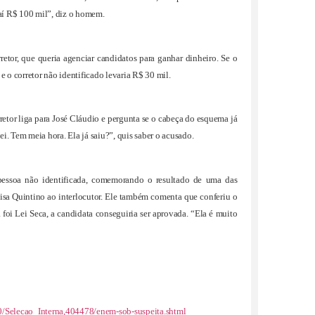
 aí R$ 100 mil”, diz o homem.
retor, que queria agenciar candidatos para ganhar dinheiro. Se o
e o corretor não identificado levaria R$ 30 mil.
etor liga para José Cláudio e pergunta se o cabeça do esquema já
. Tem meia hora. Ela já saiu?”, quis saber o acusado.
essoa não identificada, comemorando o resultado de uma das
visa Quintino ao interlocutor. Ele também comenta que conferiu o
foi Lei Seca, a candidata conseguiria ser aprovada. “Ela é muito
20/Selecao_Interna,404478/enem-sob-suspeita.shtml