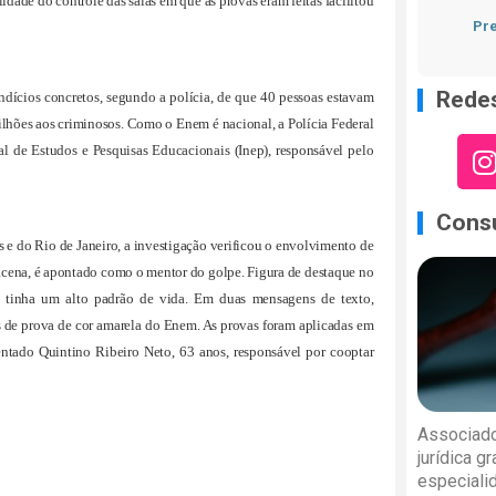
lidade do controle das salas em que as provas eram feitas facilitou
Pre
Redes
indícios concretos, segundo a polícia, de que 40 pessoas estavam
milhões aos criminosos. Como o Enem é nacional, a Polícia Federal
nal de Estudos e Pesquisas Educacionais (Inep), responsável pelo
Consu
 e do Rio de Janeiro, a investigação verificou o envolvimento de
acena, é apontado como o mentor do golpe. Figura de destaque no
e tinha um alto padrão de vida. Em duas mensagens de texto,
os de prova de cor amarela do Enem. As provas foram aplicadas em
ntado Quintino Ribeiro Neto, 63 anos, responsável por cooptar
Associado
jurídica g
especiali