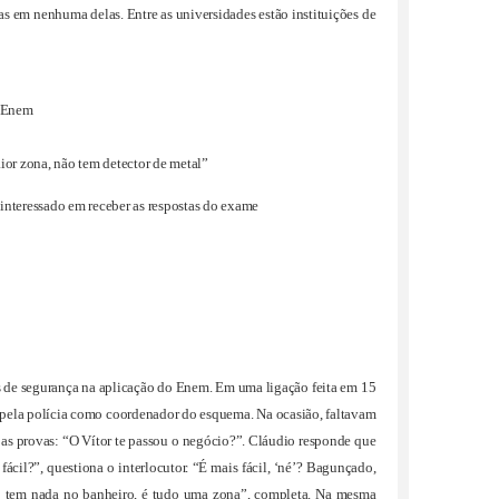
s em nenhuma delas. Entre as universidades estão instituições de
o Enem
ior zona, não tem detector de metal”
interessado em receber as respostas do exame
has de segurança na aplicação do Enem. Em uma ligação feita em 15
pela polícia como coordenador do esquema. Na ocasião, faltavam
e as provas: “O Vítor te passou o negócio?”. Cláudio responde que
cil?”, questiona o interlocutor. “É mais fácil, ‘né’? Bagunçado,
ão tem nada no banheiro, é tudo uma zona”, completa. Na mesma