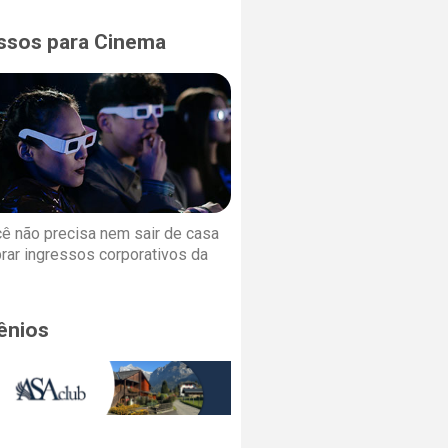
ssos para Cinema
cê não precisa nem sair de casa
rar ingressos corporativos da
ênios