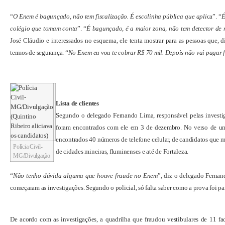
“
O Enem é bagunçado, não tem fiscalização. É escolinha pública que apli
ca
”. “
É
colégio que tomam conta
”. “
É bagunçado, é a maior zona, não tem detector de 
José Cláudio e interessados no esquema, ele tenta mostrar para as pessoas que, 
termos de segurança. “
No Enem eu vou te cobrar R$ 70 mil. Depois não vai pagar 
Lista de clientes
Segundo o delegado Fernando Lima, responsável pelas investig
foram encontrados com ele em 3 de dezembro. No verso de um,
encontrados 40 números de telefone celular, de candidatos que mo
Polícia Civil-
de cidades mineiras, fluminenses e até de Fortaleza.
MG/Divulgação
“
Não tenho dúvida alguma que houve fraude no Enem
”, diz o delegado Fernan
começaram as investigações. Segundo o policial, só falta saber como a prova foi pa
De acordo com as investigações, a quadrilha que fraudou vestibulares de 11 