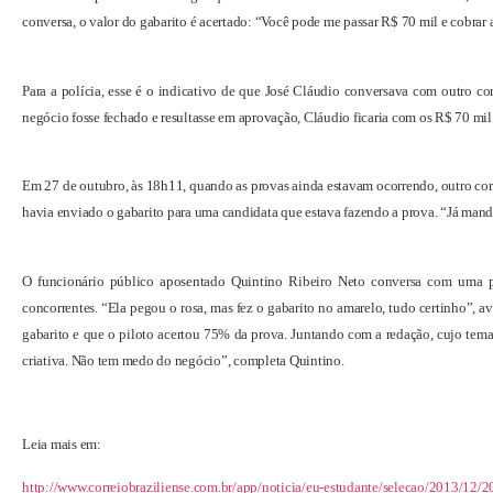
conversa, o valor do gabarito é acertado: “Você pode me passar R$ 70 mil e cobrar
Para a polícia, esse é o indicativo de que José Cláudio conversava com outro cor
negócio fosse fechado e resultasse em aprovação, Cláudio ficaria com os R$ 70 mil 
Em 27 de outubro, às 18h11, quando as provas ainda estavam ocorrendo, outro corr
havia enviado o gabarito para uma candidata que estava fazendo a prova. “Já mandei
O funcionário público aposentado Quintino Ribeiro Neto conversa com uma p
concorrentes. “Ela pegou o rosa, mas fez o gabarito no amarelo, tudo certinho”, a
gabarito e que o piloto acertou 75% da prova. Juntando com a redação, cujo tema 
criativa. Não tem medo do negócio”, completa Quintino.
Leia mais em:
http://www.correiobraziliense.com.br/app/noticia/eu-estudante/selecao/2013/12/