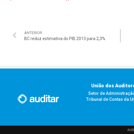
ANTERIOR
BC reduz estimativa do PIB 2013 para 2,3%
União dos Auditor
Setor de Administração F
Tribunal de Contas da U
AUDI