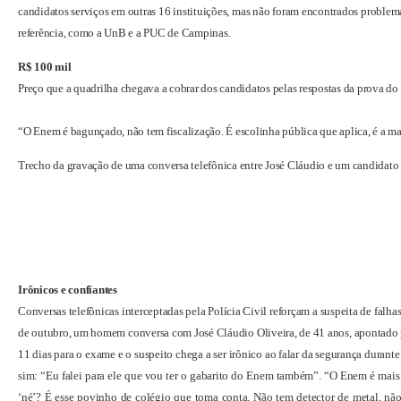
candidatos serviços em outras 16 instituições, mas não foram encontrados problema
referência, como a UnB e a PUC de Campinas.
R$ 100 mil
Preço que a quadrilha chegava a cobrar dos candidatos pelas respostas da prova d
“O Enem é bagunçado, não tem fiscalização. É escolinha pública que aplica, é a ma
Trecho da gravação de uma conversa telefônica entre José Cláudio e um candidato 
I
rônicos e confiantes
Conversas telefônicas interceptadas pela Polícia Civil reforçam a suspeita de fal
de outubro, um homem conversa com José Cláudio Oliveira, de 41 anos, apontado 
11 dias para o exame e o suspeito chega a ser irônico ao falar da segurança durant
sim: “Eu falei para ele que vou ter o gabarito do Enem também”. “O Enem é mais fá
‘né’? É esse povinho de colégio que toma conta. Não tem detector de metal, n