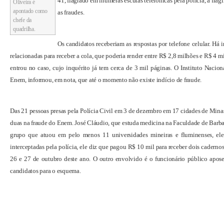
41, flagrado em inúmeras escutas telefônicas pela polícia, a fragi
Oliveira é
apontado como
as fraudes.
chefe da
quadrilha.
Os candidatos receberiam as respostas por telefone celular. Há 
relacionadas para receber a cola, que poderia render entre R$ 2,8 milhões e R$ 4 
entrou no caso, cujo inquérito já tem cerca de 3 mil páginas. O Instituto Nacio
Enem, informou, em nota, que até o momento não existe indício de fraude.
D
as 21 pessoas presas pela Polícia Civil em 3 de dezembro em 17 cidades de Minas
duas na fraude do Enem. José Cláudio, que estuda medicina na Faculdade de Barb
grupo que atuou em pelo menos 11 universidades mineiras e fluminenses, el
interceptadas pela polícia, ele diz que pagou R$ 10 mil para receber dois cadern
26 e 27 de outubro deste ano. O outro envolvido é o funcionário público apose
candidatos para o esquema.