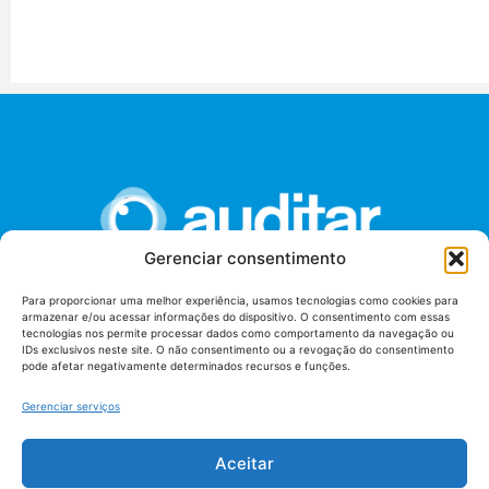
Gerenciar consentimento
Para proporcionar uma melhor experiência, usamos tecnologias como cookies para
armazenar e/ou acessar informações do dispositivo. O consentimento com essas
União dos Auditores Federais de Controle Externo -
tecnologias nos permite processar dados como comportamento da navegação ou
AUDITAR
IDs exclusivos neste site. O não consentimento ou a revogação do consentimento
pode afetar negativamente determinados recursos e funções.
Setor de Administração Federal Sul (SAF/Sul), Qd. 04, Lt. 01
Edifício Anexo II
Gerenciar serviços
Tribunal de Contas da União (TCU), Subsolo, Sala S04
Telefone: (61)3527-7292
Aceitar
Política de
Termos de uso