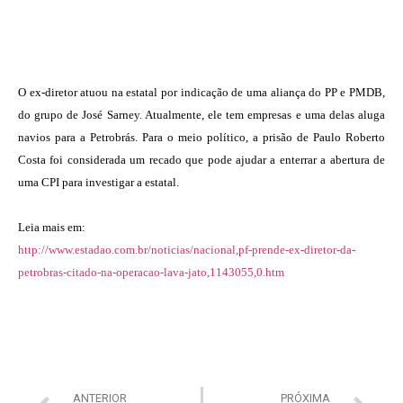
O ex-diretor atuou na estatal por indicação de uma aliança do PP e PMDB,
do grupo de José Sarney. Atualmente, ele tem empresas e uma delas aluga
navios para a Petrobrás. Para o meio político, a prisão de Paulo Roberto
Costa foi considerada um recado que pode ajudar a enterrar a
abertura de
uma CPI para investigar a estatal
.
Leia mais em:
http://www.estadao.com.br/noticias/nacional,pf-prende-ex-diretor-da-
petrobras-citado-na-operacao-lava-jato,1143055,0.htm
ANTERIOR
PRÓXIMA