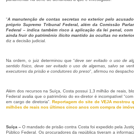
“
A manutenção de contas secretas no exterior pelo acusado
próprio Supremo Tribunal Federal, além da Comissão Parlam
Federal – indica também risco à aplicação da lei penal, com
ainda fruir do patrimônio ilícito mantido às ocultas no exteri
diz a decisão judicial.
Na ordem, o juiz determinou que “
deve ser evitado o uso de a
sentido físico, deve ser evitado o uso de algemas, salvo se ver
executores da prisão e condutores do preso
“, afirmou no despacho
Além dos recursos na Suíça, Costa possui 1,3 milhão de reais, blo
Federal avalia que o patrimônio do ex-diretor é incompatível “co
em cargo de diretoria”.
Reportagem do site de VEJA mostrou qu
milhões de reais nos últimos cinco anos com compra de imóve
Suíça –
O mandado de prisão contra Costa foi expedido pela Justiça
Público Federal. Os procuradores da república tiveram a informaç