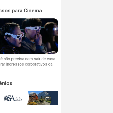
ssos para Cinema
cê não precisa nem sair de casa
rar ingressos corporativos da
ênios