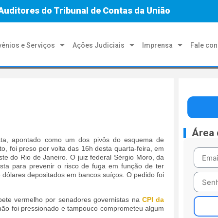
Auditores do Tribunal de Contas da União
ênios e Serviços
Ações Judiciais
Imprensa
Fale co
Área
osta, apontado como um dos pivôs do esquema de
, foi preso por volta das 16h desta quarta-feira, em
te do Rio de Janeiro. O juiz federal Sérgio Moro, da
sta para prevenir o risco de fuga em função de ter
 dólares depositados em bancos suíços. O pedido foi
apete vermelho por senadores governistas na
CPI da
s não foi pressionado e tampouco comprometeu algum