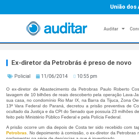
União dos 
Auditar
Conv
Ex-diretor da Petrobrás é preso de novo
Policial
11/06/2014
10:55 pm
O ex-diretor de Abastecimento da Petrobras Paulo Roberto C
lavagem de 10 bilhões de reais descoberto pela operação Lava-Jato
sua casa, no condomínio Rio Mar IX, na Barra da Tijuca, Zona Oes
13ª Vara Federal do Paraná, decretou a prisão preventiva de Co
ocultado da Justiça e da CPI do Senado que possuía 23 milhões de
feito pelo Ministério Público Federal e pela Polícia Federal.
A prisão ocorre um dia depois de Costa ter sido recebido com t
Petrobras
. No depoimento à comissão, o ex-diretor da Petrobra
parlamentar na série de denúncias a que é investigado.