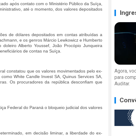
icado após contato com o Ministério Público da Suíça,
ministrativo, até o momento, dos valores depositados
Ingre
ões de dólares depositados em contas atribuídas a
i Bachmann, e os genros Márcio Lewkowicz e Humberto
doleiro Alberto Youssef, João Procópio Junqueira
neficiários de contas na Suíça.
Agora, vo
eral constatou que os valores movimentados pelo ex-
s como White Candle Invest SA, Quinus Services SA,
para comp
tras. Os procuradores da república desconfiam que
Auditar.
Conv
tiça Federal do Paraná o bloqueio judicial dos valores
eterminado, em decisão liminar, a liberdade do ex-