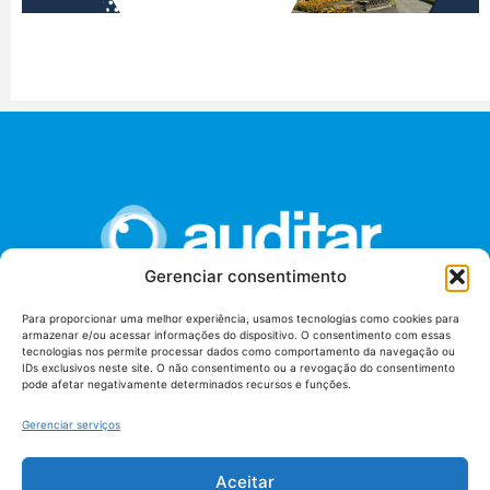
Gerenciar consentimento
Para proporcionar uma melhor experiência, usamos tecnologias como cookies para
armazenar e/ou acessar informações do dispositivo. O consentimento com essas
União dos Auditores Federais de Controle Externo -
tecnologias nos permite processar dados como comportamento da navegação ou
AUDITAR
IDs exclusivos neste site. O não consentimento ou a revogação do consentimento
pode afetar negativamente determinados recursos e funções.
Setor de Administração Federal Sul (SAF/Sul), Qd. 04, Lt. 01
Edifício Anexo II
Gerenciar serviços
Tribunal de Contas da União (TCU), Subsolo, Sala S04
Telefone: (61)3527-7292
Aceitar