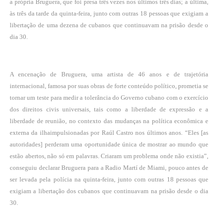
a própria Bruguera, que foi presa três vezes nos últimos três dias; a última,
às três da tarde da quinta-feira, junto com outras 18 pessoas que exigiam a
libertação de uma dezena de cubanos que continuavam na prisão desde o
dia 30.
A encenação de Bruguera, uma artista de 46 anos e de trajetória
internacional, famosa por suas obras de forte conteúdo político, prometia se
tornar um teste para medir a tolerância do Governo cubano com o exercício
dos direitos civis universais, tais como a liberdade de expressão e a
liberdade de reunião, no contexto das mudanças na política econômica e
externa da ilha
impulsionadas por Raúl Castro
nos últimos anos. “Eles [as
autoridades] perderam uma oportunidade única de mostrar ao mundo que
estão abertos, não só em palavras. Criaram um problema onde não existia”,
conseguiu declarar Bruguera para a Radio Martí de Miami, pouco antes de
ser levada pela polícia na quinta-feira, junto com outras 18 pessoas que
exigiam a libertação dos cubanos que continuavam na prisão desde o dia
30.