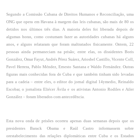
Segundo a Comissão Cubana de Direitos Humanos e Reconciliação, uma
ONG que opera em Havana à margem das leis cubanas, são mais de 80 os
detidos nos últimos três dias. A maioria deles foi liberada depois de
algumas horas, como costumam fazer as autoridades cubanas há alguns
anos, e alguns relataram que foram maltratados fisicamente. Ontem, 22
pessoas ainda permaneciam na prisão; entre elas, os dissidentes Boris
González, Omar Fayut, Andrés Pérez Suárez, Ariosbel Castillo, Vicente Coll,
Pavel Herrera, Pablo Méndez, Ernesto Santana e Waldo Fernández. Outras
figuras mais conhecidas fora de Cuba e que também tinham sido levadas
para a cadeia – entre eles, o editor do jornal digital 14ymedio, Reinaldo
Escobar, o jornalista Eliécer Ávila e os ativistas Antonio Rodiles e Ailer
González – foram liberados com antecedência.
Esta nova onda de prisões ocorreu apenas duas semanas depois que os
presidentes Barack Obama e Raúl Castro informassem sobre
o
restabelecimento das relações diplomáticas
entre Cuba e os Estados