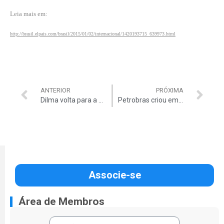
Leia mais em:
http://brasil.elpais.com/brasil/2015/01/02/internacional/1420193715_639973.html
ANTERIOR
PRÓXIMA
Dilma volta para a praia
Petrobras criou empresas de fachada
Associe-se
Área de Membros