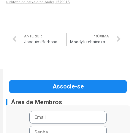
auditoria-na-caixa-e-no-bndes,1579915
ANTERIOR
PRÓXIMA
Joaquim Barbosa obtém registro de advogado
Moody’s rebaixa rating da Petrobrás
Associe-se
Área de Membros