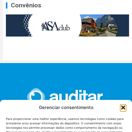
Convênios
Gerenciar consentimento
Para proporcionar uma melhor experiência, usamos tecnologias como cookies para
armazenar e/ou acessar informações do dispositivo. O consentimento com essas
União dos Auditores Federais de Controle Externo -
tecnologias nos permite processar dados como comportamento da navegação ou
AUDITAR