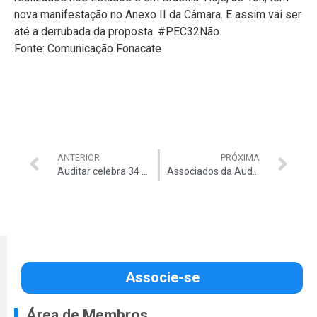
nova manifestação no Anexo II da Câmara. E assim vai ser
até a derrubada da proposta. #PEC32Não.
Fonte: Comunicação Fonacate
ANTERIOR
PRÓXIMA
Auditar celebra 34 anos, mas essa mensagem é para você!
Associados da Auditar têm 10% de desconto no site Hoteis.com
Associe-se
Área de Membros