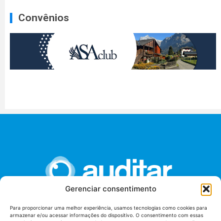
Convênios
Gerenciar consentimento
Para proporcionar uma melhor experiência, usamos tecnologias como cookies para
armazenar e/ou acessar informações do dispositivo. O consentimento com essas
União dos Auditores Federais de Controle Externo -