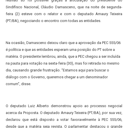
reunião só foi possível graças à articulação do presidente do
Sindifisco Nacional, Cláudio Damasceno, que na noite de segunda-
feira (2) esteve com o relator e com o deputado Amaury Teixeira
(PT/BA), negociando o encontro com todas as entidades.
Na ocasião, Damasceno deixou claro que a aprovação da PEC 555/06
é política e que as entidades esperam uma posição do PT sobre a
matéria. O presidente lembrou, ainda, que a PEC chegou a ser incluída
na pauta para votação na sexta-feira (30), mas foi retirada no mesmo
dia, causando grande frustração. “Estamos aqui para buscar o
diálogo com o Governo, queremos chegar a um denominador
comum”, disse.
O deputado Luiz Alberto demonstrou apoio ao processo negocial
acerca da Proposta. O deputado Amaury Teixeira (PT/BA), por sua vez,
declarou que está disposto a votar favoravelmente à PEC 555/06,
desde que a matéria seja revista. O parlamentar destacou o grande