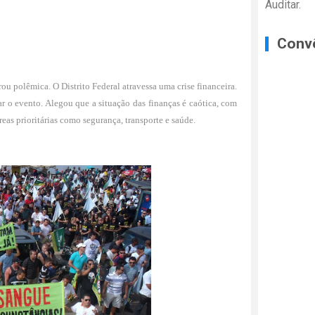
Auditar.
Conv
rou polêmica. O Distrito Federal atravessa uma crise financeira.
r o evento. Alegou que a situação das finanças é caótica, com
eas prioritárias como segurança, transporte e saúde.