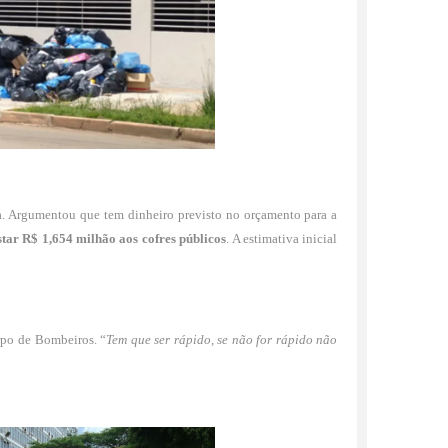
ta. Argumentou que tem dinheiro previsto no orçamento para a
star R$ 1,654 milhão aos cofres públicos
. A estimativa inicial
rpo de Bombeiros. “
Tem que ser rápido, se não for rápido não