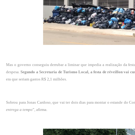
Mas o governo conseguiu derrubar a liminar que impedia a realização da fes
despesa.
Segundo a Secretaria de Turismo Local, a festa de réveillon vai cu
era que seriam gastos R$ 2,1 milhões.
Sobrou para Jonas Cardoso, que vai ter dois dias para montar o estande do Co
entrega a tempo
”, afirma.