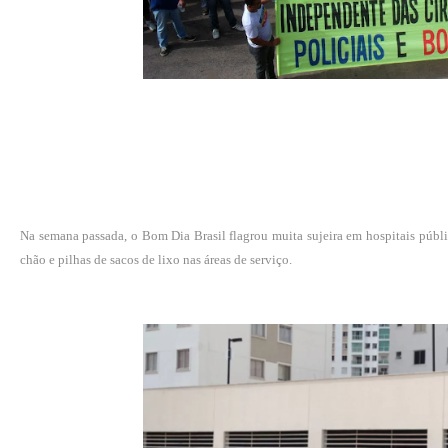
Na semana passada, o Bom Dia Brasil flagrou muita sujeira em hospitais públ
chão e pilhas de sacos de lixo nas áreas de serviço.