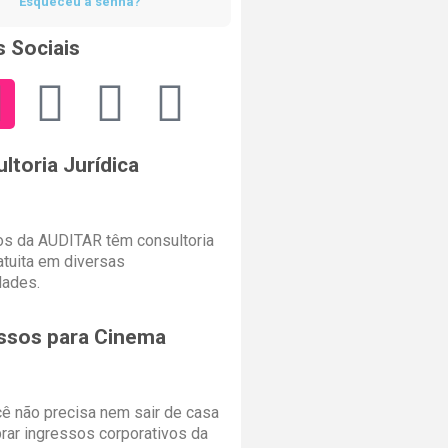
Esqueceu a senha?
 Sociais
ltoria Jurídica
s da AUDITAR têm consultoria
ratuita em diversas
dades.
ssos para Cinema
cê não precisa nem sair de casa
rar ingressos corporativos da