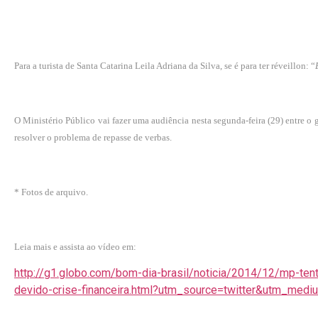
Para a turista de Santa Catarina Leila Adriana da Silva, se é para ter réveillon: “
O Ministério Público vai fazer uma audiência nesta segunda-feira (29) entre o g
resolver o problema de repasse de verbas.
* Fotos de arquivo.
Leia mais e assista ao vídeo em:
http://g1.globo.com/bom-dia-brasil/noticia/2014/12/mp-tenta
devido-crise-financeira.html?utm_source=twitter&utm_med