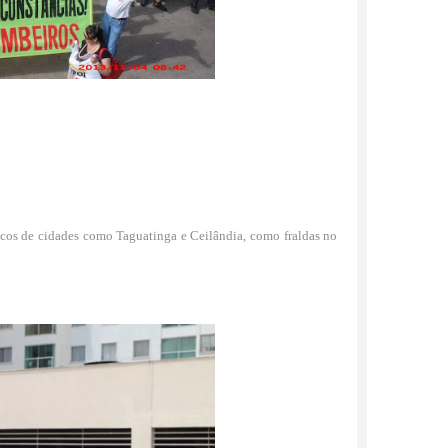
icos de cidades como Taguatinga e Ceilândia, como fraldas no