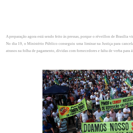
A preparação agora está sendo feito às pressas, porque o réveillon de Brasília vi
No dia 19, o Ministério Público conseguiu uma liminar na Justiça para cancela
atrasos na folha de pagamento, dívidas com fornecedores e falta de verba para ár