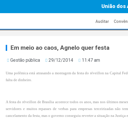
União dos 
Auditar
Convên
Em meio ao caos, Agnelo quer festa
Gestão pública
29/12/2014
11:47 am
Uma polêmica está atrasando a montagem da festa do réveillon na Capital Feder
falta de dinheiro.
A festa do réveillon de Brasília acontece todos os anos, mas nos últimos mes
servidores e muitos repasses de verbas para empresas terceirizadas não tem
cancelamento da festa, mas o governo conseguiu reverter a situação na Justiça e 