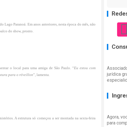
Redes
 do Lago Paranoá. Em anos anteriores, nesta época do mês, não
 palco do show, pronto.
Consu
Associado
entar o local para uma amiga de São Paulo. “
Eu estou com
jurídica g
utura para o réveillon
”, lamenta.
especiali
Ingre
Agora, vo
istérios. A estrutura só começou a ser montada na sexta-feira
para comp