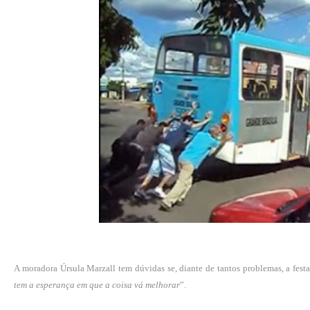
A moradora Úrsula Marzall tem dúvidas se, diante de tantos problemas, a festa
tem a esperança em que a coisa vá melhorar
”.