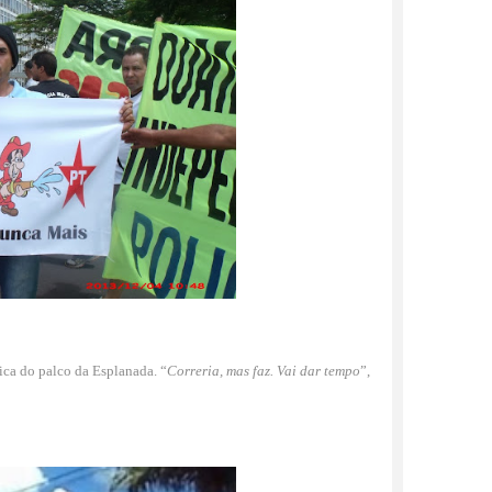
ica do palco da Esplanada. “
Correria, mas faz. Vai dar tempo
”,