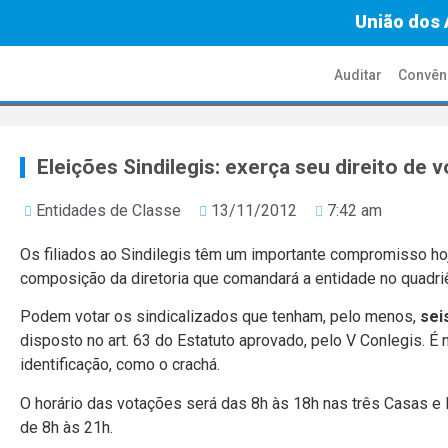
União dos 
Auditar
Convên
Eleições Sindilegis: exerça seu direito de v
Entidades de Classe
13/11/2012
7:42 am
Os filiados ao Sindilegis têm um importante compromisso hoj
composição da diretoria que comandará a entidade no quadri
Podem votar os sindicalizados que tenham, pelo menos,
sei
disposto no art. 63 do Estatuto aprovado, pelo V Conlegis. 
identificação, como o crachá.
O horário das votações será das 8h às 18h nas três Casas e 
de 8h às 21h.