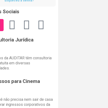
Esqueceu a senha?
 Sociais
ltoria Jurídica
s da AUDITAR têm consultoria
ratuita em diversas
dades.
ssos para Cinema
cê não precisa nem sair de casa
rar ingressos corporativos da