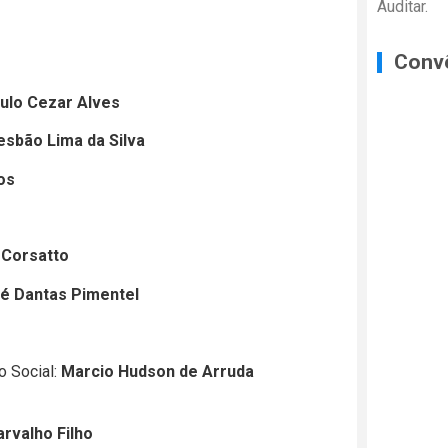
Auditar.
Conv
ulo Cezar Alves
esbão Lima da Silva
os
 Corsatto
é Dantas Pimentel
o Social:
Marcio Hudson de Arruda
arvalho Filho