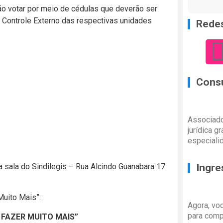
o votar por meio de cédulas que deverão ser
 Controle Externo das respectivas unidades
Redes
Consu
Associado
jurídica g
especiali
a sala do Sindilegis – Rua Alcindo Guanabara 17
Ingre
Muito Mais”:
Agora, vo
para comp
FAZER MUITO MAIS”