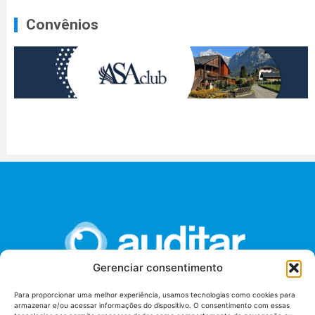
Convênios
Gerenciar consentimento
Para proporcionar uma melhor experiência, usamos tecnologias como cookies para
armazenar e/ou acessar informações do dispositivo. O consentimento com essas
União dos Auditores Federais de Controle Externo -