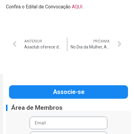
Confira o Edital de Convocação
AQUI
.
ANTERIOR
PRÓXIMA
Asaclub oferece dentista por apenas R$85 por atendimento
No Dia da Mulher, Auditar lança websérie com histórias de superação e força de auditoras do TCU
Associe-se
Área de Membros