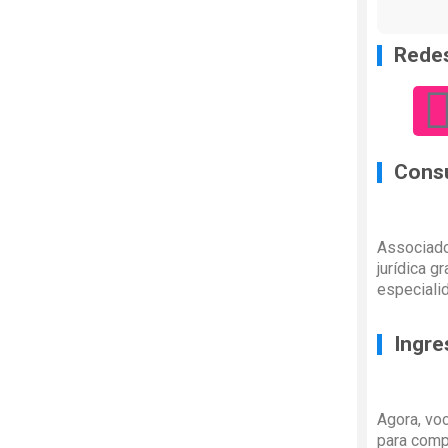
Redes
Consu
Associado
jurídica g
especiali
Ingre
Agora, vo
para comp