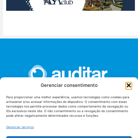
Gerenciar consentimento
Para proporcionar uma melhor experiência, usamos tecnologias como cookies para
armazenar e/ou acessar informações do dispositivo. O consentimento com essas
União dos Auditores Federais de Controle Externo -
tecnologias nos permite processar dados como comportamento da navegação ou
AUDITAR
IDs exclusivos neste site. O não consentimento ou a revogação do consentimento
pode afetar negativamente determinados recursos e funções.
Setor de Administração Federal Sul (SAF/Sul), Qd. 04, Lt. 01
Edifício Anexo II
Gerenciar serviços
Tribunal de Contas da União (TCU), Subsolo, Sala S04
Telefone: (61)3527-7292