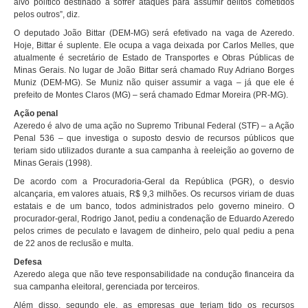
alvo político destinado a sofrer ataques para assumir delitos cometidos
pelos outros”, diz.
O deputado João Bittar (DEM-MG) será efetivado na vaga de Azeredo.
Hoje, Bittar é suplente. Ele ocupa a vaga deixada por Carlos Melles, que
atualmente é secretário de Estado de Transportes e Obras Públicas de
Minas Gerais. No lugar de João Bittar será chamado Ruy Adriano Borges
Muniz (DEM-MG). Se Muniz não quiser assumir a vaga – já que ele é
prefeito de Montes Claros (MG) – será chamado Edmar Moreira (PR-MG).
Ação penal
Azeredo é alvo de uma ação no Supremo Tribunal Federal (STF) – a Ação
Penal 536 – que investiga o suposto desvio de recursos públicos que
teriam sido utilizados durante a sua campanha à reeleição ao governo de
Minas Gerais (1998).
De acordo com a Procuradoria-Geral da República (PGR), o desvio
alcançaria, em valores atuais, R$ 9,3 milhões. Os recursos viriam de duas
estatais e de um banco, todos administrados pelo governo mineiro. O
procurador-geral, Rodrigo Janot, pediu a condenação de Eduardo Azeredo
pelos crimes de peculato e lavagem de dinheiro, pelo qual pediu a pena
de 22 anos de reclusão e multa.
Defesa
Azeredo alega que não teve responsabilidade na condução financeira da
sua campanha eleitoral, gerenciada por terceiros.
Além disso, segundo ele, as empresas que teriam tido os recursos