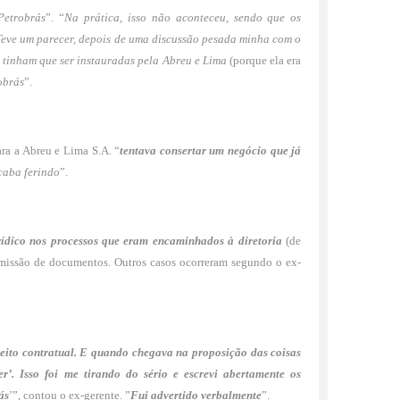
Petrobrás
”. “
Na prática, isso não aconteceu, sendo que os
eve um parecer, depois de uma discussão pesada minha com o
s tinham que ser instauradas pela Abreu e Lima
(porque ela era
obrás
”.
ara a Abreu e Lima S.A. “
tentava consertar um negócio que já
caba ferindo
”.
ídico nos processos que eram encaminhados à diretoria
(de
missão de documentos. Outros casos ocorreram segundo o ex-
ito contratual. E quando chegava na proposição das coisas
’. Isso foi me tirando do sério e escrevi abertamente os
ás
’”, contou o ex-gerente. ”
Fui advertido verbalmente
”.