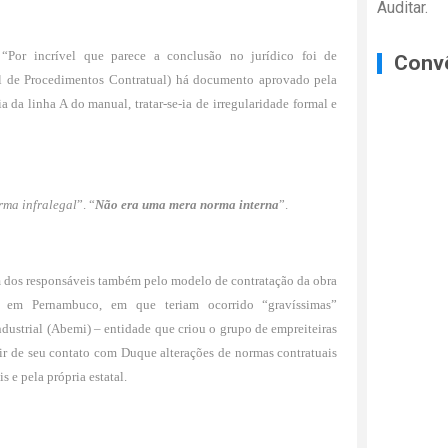
Auditar.
 “Por incrível que parece a conclusão no jurídico foi de
Conv
al de Procedimentos Contratual) há documento aprovado pela
a da linha A do manual, tratar-se-ia de irregularidade formal e
rma infralegal
”. “
Não era uma mera norma interna
”.
 um dos responsáveis também pelo modelo de contratação da obra
 em Pernambuco, em que teriam ocorrido “gravíssimas”
dustrial (Abemi) – entidade que criou o grupo de empreiteiras
rtir de seu contato com Duque alterações de normas contratuais
s e pela própria estatal.