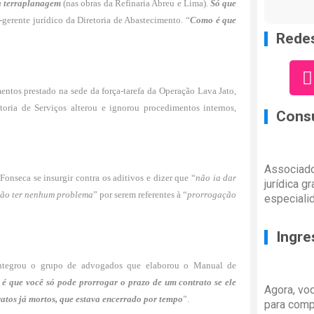
a terraplanagem
(nas obras da Refinaria Abreu e Lima).
Só que
-gerente jurídico da Diretoria de Abastecimento. “
Como é que
Redes
entos prestado na sede da força-tarefa da Operação Lava Jato,
toria de Serviços alterou e ignorou procedimentos internos,
Consu
Associado
onseca se insurgir contra os aditivos e dizer que “
não ia dar
jurídica g
ão ter nenhum problema
” por serem referentes à “
prorrogação
especiali
Ingre
 integrou o grupo de advogados que elaborou o Manual de
é que você só pode prorrogar o prazo de um contrato se ele
Agora, vo
ratos já mortos, que estava encerrado por tempo
”.
para comp