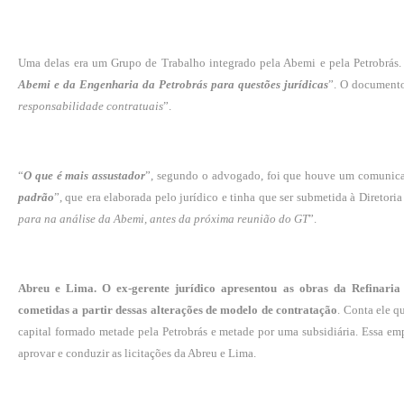
Uma delas era um Grupo de Trabalho integrado pela Abemi e pela Petrobrás.
Abemi e da Engenharia da Petrobrás para questões jurídicas
”. O documento
responsabilidade contratuais
”.
“
O que é mais assustador
”, segundo o advogado, foi que houve um comunicad
padrão
”, que era elaborada pelo jurídico e tinha que ser submetida à Diretoria 
para na análise da Abemi, antes da próxima reunião do GT
”.
Abreu e Lima.
O ex-gerente jurídico apresentou as obras da Refinar
cometidas a partir dessas alterações de modelo de contratação
. Conta ele q
capital formado metade pela Petrobrás e metade por uma subsidiária. Essa emp
aprovar e conduzir as licitações da Abreu e Lima.