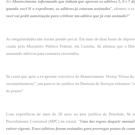
de)
Abastecimento informando que tinham que aprovar os aditivos 5, 6 e 7 d
quando você lê o expediente, os aditivos já estavam assinados
”, afirmou o ex
você vai pedir autorização para celebrar um aditivo que já está assinado?
”
As irregularidades não teriam parado por aí. Em mais de duas horas de depoim
criada pelo Ministério Público Federal, em Curitiba, Sá afirmou que a Dire
assinando aditivos para contratos encerrados.
Sá conta que após a ex-gerente executiva de Abastecimento Venina Velosa da F
encaminhamento
”, um parecer do jurídico da Diretoria de Serviços informou “
n
de prazos
”.
Com experiência de mais de 20 anos na área jurídica da Petrobrás, Sá
Procedimento Contratual (MPC) da estatal. “
Uma das regras daquele manual 
estiver vigente. Esses aditivos foram assinados para prorrogar prazos de cont