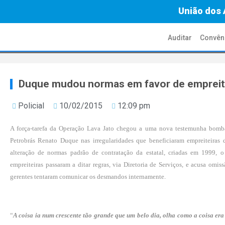
União dos 
Auditar
Convên
Duque mudou normas em favor de empreit
Policial
10/02/2015
12:09 pm
A força-tarefa da Operação Lava Jato chegou a uma nova testemunha bomba 
Petrobrás Renato Duque nas irregularidades que beneficiaram empreiteiras 
alteração de normas padrão de contratação da estatal, criadas em 1999, 
empreiteiras passaram a ditar regras, via Diretoria de Serviços, e acusa omi
gerentes tentaram comunicar os desmandos internamente.
“
A coisa ia num crescente tão grande que um belo dia, olha como a coisa era 