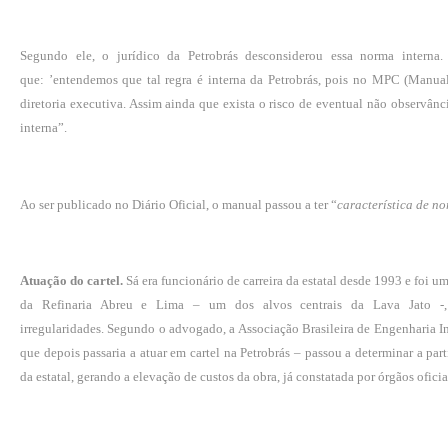
Segundo ele, o jurídico da Petrobrás desconsiderou essa norma interna.
que: ’entendemos que tal regra é interna da Petrobrás, pois no MPC (Manu
diretoria executiva. Assim ainda que exista o risco de eventual não observânci
interna”.
Ao ser publicado no Diário Oficial, o manual passou a ter “
característica de no
Atuação do cartel.
Sá era funcionário de carreira da estatal desde 1993 e foi
da Refinaria Abreu e Lima – um dos alvos centrais da Lava Jato -,
irregularidades. Segundo o advogado, a Associação Brasileira de Engenharia In
que depois passaria a atuar em cartel na Petrobrás – passou a determinar a pa
da estatal, gerando a elevação de custos da obra, já constatada por órgãos oficiai