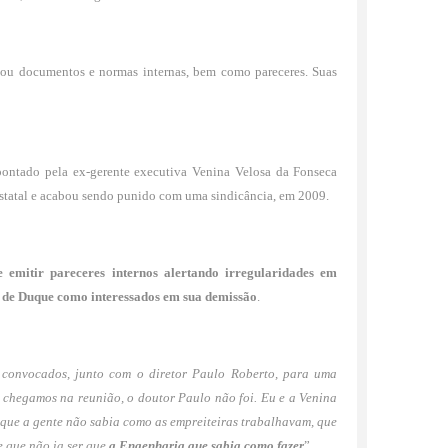
entou documentos e normas internas, bem como pareceres. Suas
ontado pela ex-gerente executiva Venina Velosa da Fonseca
estatal e acabou sendo punido com uma sindicância, em 2009.
emitir pareceres internos alertando irregularidades em
i e de Duque como interessados em sua demissão
.
 convocados, junto com o diretor Paulo Roberto, para uma
chegamos na reunião, o doutor Paulo não foi. Eu e a Venina
 que a gente não sabia como as empreiteiras trabalhavam, que
 e que não ia ser que
a Engenharia que sabia como fazer
”.