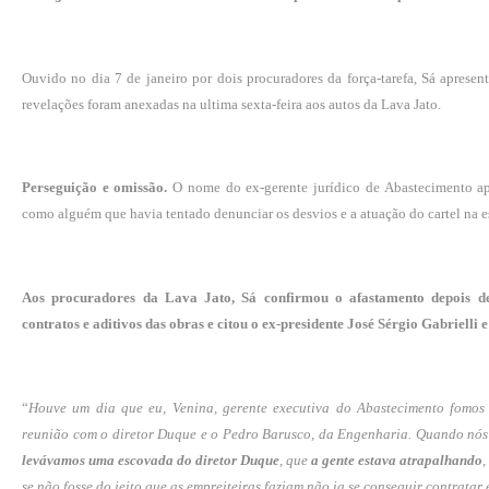
Ouvido no dia 7 de janeiro por dois procuradores da força-tarefa, Sá apres
revelações foram anexadas na ultima sexta-feira aos autos da Lava Jato.
Perseguição e omissão.
O nome do ex-gerente jurídico de Abastecimento ap
como alguém que havia tentado denunciar os desvios e a atuação do cartel na 
Aos procuradores da Lava Jato, Sá confirmou o afastamento depois de 
contratos e aditivos das obras e citou o ex-presidente José Sérgio Gabriell
“
Houve um dia que eu, Venina, gerente executiva do Abastecimento fomos
reunião com o diretor Duque e o Pedro Barusco, da Engenharia. Quando nós 
levávamos uma escovada do diretor Duque
, que
a gente estava atrapalhando
,
se não fosse do jeito que as empreiteiras faziam não ia se conseguir contratar