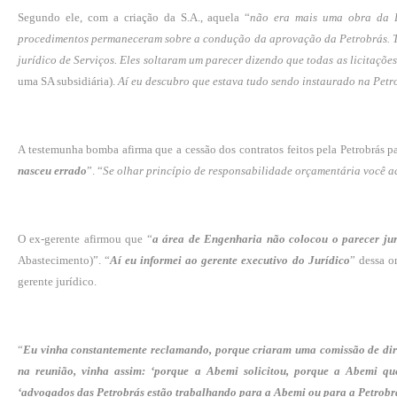
Segundo ele, com a criação da S.A., aquela “
não era mais uma obra da 
procedimentos permaneceram sobre a condução da aprovação da Petrobrás. T
jurídico de Serviços. Eles soltaram um parecer dizendo que todas as licitaçõe
uma SA subsidiária).
Aí eu descubro que estava tudo sendo instaurado na Petr
A testemunha bomba afirma que a cessão dos contratos feitos pela Petrobrás p
nasceu errado
”. “
Se olhar princípio de responsabilidade orçamentária você a
O ex-gerente afirmou que “
a área de Engenharia não colocou o parecer jur
Abastecimento)”. “
Aí eu informei ao gerente executivo do Jurídico
” dessa o
gerente jurídico.
“
Eu vinha constantemente reclamando, porque criaram uma comissão de dire
na reunião, vinha assim: ‘porque a Abemi solicitou, porque a Abemi quer
‘advogados das Petrobrás estão trabalhando para a Abemi ou para a Petrobr