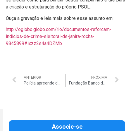
a criação e estruturação do próprio PSOL.
Ouça a gravação e leia mais sobre esse assunto em:
http://oglobo.globo.com/rio/documentos-reforcam-
indicios-de-crime-eleitoral-de-janira-rocha-
9845899#ixzz2e4a4DZMb
ANTERIOR
PRÓXIMA
Polícia apreende documentos e apura desvios na Fundação BB
Fundação Banco do Brasil dá R$ 36 milhões a ONGs ligadas ao PT
Associe-se