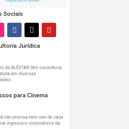
Esqueceu a senha?
 Sociais
ltoria Jurídica
s da AUDITAR têm consultoria
ratuita em diversas
dades.
ssos para Cinema
cê não precisa nem sair de casa
rar ingressos corporativos da