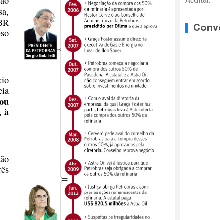
tão
Auditar.
sa,
 BR
Conv
eso
cio
eia
mou
, à
ção
rês