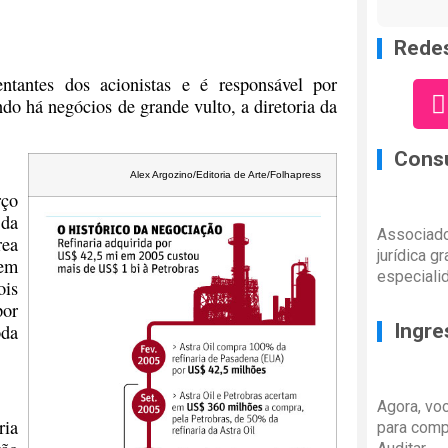
Redes
tantes dos acionistas e é responsável por
do há negócios de grande vulto, a diretoria da
Consu
Alex Argozino/Editoria de Arte/Folhapress
rço
 da
Associado
rea
jurídica g
 em
especiali
ois
por
Ingre
oda
Agora, vo
ria
para comp