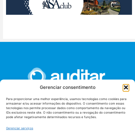
Gerenciar consentimento
Para proporcionar uma melhor experiência, usamos tecnologias como cookies para
armazenar e/ou acessar informações do dispositivo. O consentimento com essas
União dos Auditores Federais de Controle Externo -
tecnologias nos permite processar dados como comportamento da navegação ou
AUDITAR
IDs exclusivos neste site. O não consentimento ou a revogação do consentimento
pode afetar negativamente determinados recursos e funções.
Setor de Administração Federal Sul (SAF/Sul), Qd. 04, Lt. 01
Edifício Anexo II
Gerenciar serviços
Tribunal de Contas da União (TCU), Subsolo, Sala S04