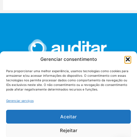
Gerenciar consentimento
Para proporcionar uma melhor experiência, usamos tecnologias como cookies para
armazenar e/ou acessar informações do dispositivo. O consentimento com essas
União dos Auditores Federais de Controle Externo -
tecnologias nos permite processar dados como comportamento da navegação ou
AUDITAR
IDs exclusivos neste site. O não consentimento ou a revogação do consentimento
pode afetar negativamente determinados recursos e funções.
Setor de Administração Federal Sul (SAF/Sul), Qd. 04, Lt. 01
Edifício Anexo II
Gerenciar serviços
Tribunal de Contas da União (TCU), Subsolo, Sala S04
Telefone: (61)3527-7292
Aceitar
Política de
Termos de uso
privacidade
Rejeitar