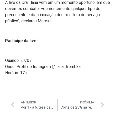
A live da Dra. Ilana vem em um momento oportuno, em que
devemos combater veementemente qualquer tipo de
preconceito e discriminação dentro e fora do serviço
público”, declarou Moreira.
Participe da live!
Quando: 27/07
Onde: Prefil do Instagram @ilana_trombka
Horário: 17h
ANTERIOR
PRÓXIMA
Por 17 a 6, tese da Auditar é vencedora para que servidores do TCU possam ter inscrição na OAB
Corte de 25% na remuneração dos servidores volta à discussão nos bastidores do governo