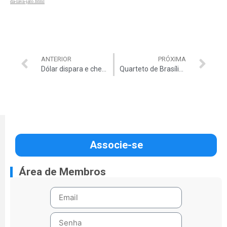
da-lava-jato.html
ANTERIOR
PRÓXIMA
Dólar dispara e chega a R$ 3,12
Quarteto de Brasília abre o ‘Quintas Musicais’
Associe-se
Área de Membros