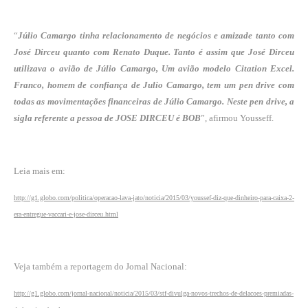
“
Júlio Camargo tinha relacionamento de negócios e amizade tanto com
José Dirceu quanto com Renato Duque. Tanto é assim que José Dirceu
utilizava o avião de Júlio Camargo, Um avião modelo Citation Excel.
Franco, homem de confiança de Julio Camargo, tem um pen drive com
todas as movimentações financeiras de Júlio Camargo. Neste pen drive, a
sigla referente a pessoa de JOSE DIRCEU é BOB
”, afirmou Yousseff.
Leia mais em:
http://g1.globo.com/politica/operacao-lava-jato/noticia/2015/03/youssef-diz-que-dinheiro-para-caixa-2-
era-entregue-vaccari-e-jose-dirceu.html
Veja também a reportagem do Jornal Nacional:
http://g1.globo.com/jornal-nacional/noticia/2015/03/stf-divulga-novos-trechos-de-delacoes-premiadas-