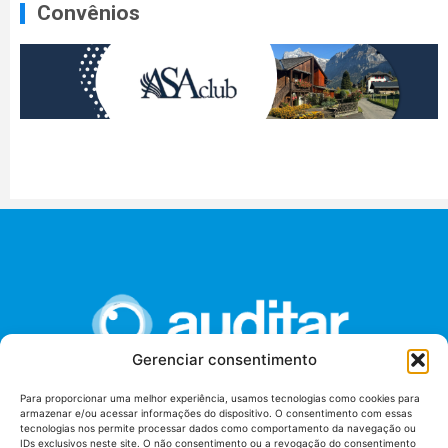
Convênios
Gerenciar consentimento
Para proporcionar uma melhor experiência, usamos tecnologias como cookies para
armazenar e/ou acessar informações do dispositivo. O consentimento com essas
União dos Auditores Federais de Controle Externo -
tecnologias nos permite processar dados como comportamento da navegação ou
AUDITAR
IDs exclusivos neste site. O não consentimento ou a revogação do consentimento