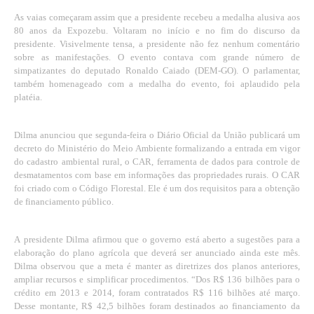
As vaias começaram assim que a presidente recebeu a medalha alusiva aos
80 anos da Expozebu. Voltaram no início e no fim do discurso da
presidente. Visivelmente tensa, a presidente não fez nenhum comentário
sobre as manifestações. O evento contava com grande número de
simpatizantes do deputado Ronaldo Caiado (DEM-GO). O parlamentar,
também homenageado com a medalha do evento, foi aplaudido pela
platéia.
Dilma anunciou que segunda-feira o Diário Oficial da União publicará um
decreto do Ministério do Meio Ambiente formalizando a entrada em vigor
do cadastro ambiental rural, o CAR, ferramenta de dados para controle de
desmatamentos com base em informações das propriedades rurais. O CAR
foi criado com o Código Florestal. Ele é um dos requisitos para a obtenção
de financiamento público.
A
presidente Dilma afirmou que o governo está aberto a sugestões para a
elaboração do plano agrícola que deverá ser anunciado ainda este mês.
Dilma observou que a meta é manter as diretrizes dos planos anteriores,
ampliar recursos e simplificar procedimentos. “Dos R$ 136 bilhões para o
crédito em 2013 e 2014, foram contratados R$ 116 bilhões até março.
Desse montante, R$ 42,5 bilhões foram destinados ao financiamento da