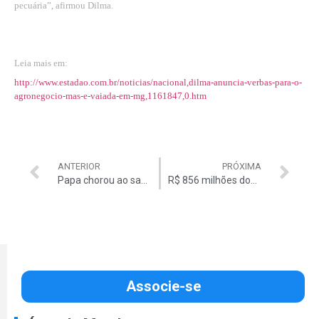
pecuária”, afirmou Dilma.
Leia mais em:
http://www.estadao.com.br/noticias/nacional,dilma-anuncia-verbas-para-o-
agronegocio-mas-e-vaiada-em-mg,1161847,0.htm
ANTERIOR
PRÓXIMA
Papa chorou ao saber de cristãos crucificados
R$ 856 milhões doados a politicos por fornecedoras da Petrobrás
Associe-se