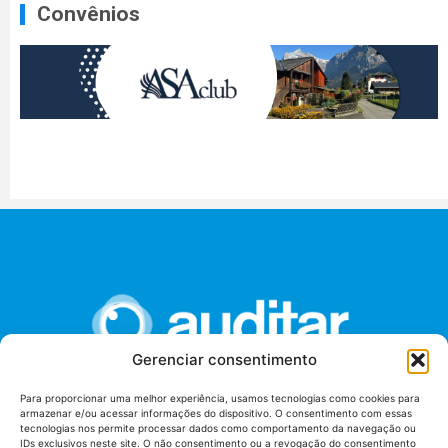
Convênios
Gerenciar consentimento
Para proporcionar uma melhor experiência, usamos tecnologias como cookies para
armazenar e/ou acessar informações do dispositivo. O consentimento com essas
União dos Auditores Federais de Controle Externo -
tecnologias nos permite processar dados como comportamento da navegação ou
AUDITAR
IDs exclusivos neste site. O não consentimento ou a revogação do consentimento