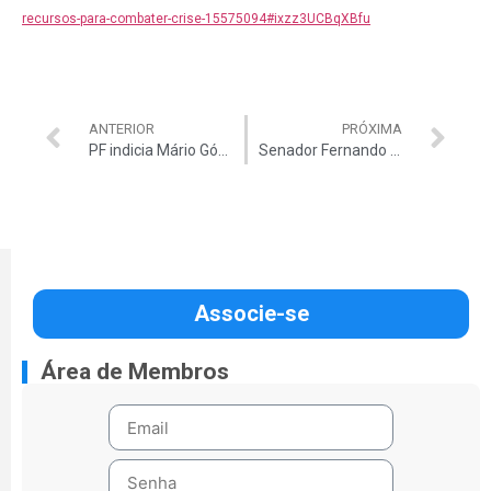
recursos-para-combater-crise-15575094#ixzz3UCBqXBfu
ANTERIOR
PRÓXIMA
PF indicia Mário Góes
Senador Fernando Bezerra sob investigação
Associe-se
Área de Membros