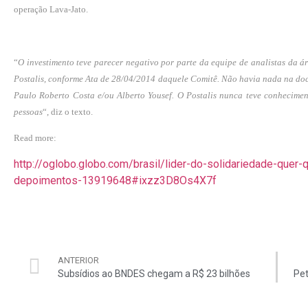
operação Lava-Jato.
“
O investimento teve parecer negativo por parte da equipe de analistas da ár
Postalis, conforme Ata de 28/04/2014 daquele Comitê. Não havia nada na do
Paulo Roberto Costa e/ou Alberto Yousef. O Postalis nunca teve conhecimen
pessoas
“, diz o texto.
Read more:
http://oglobo.globo.com/brasil/lider-do-solidariedade-quer-
depoimentos-13919648#ixzz3D8Os4X7f
ANTERIOR
Subsídios ao BNDES chegam a R$ 23 bilhões
Pet