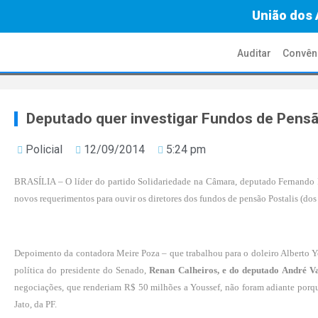
União dos 
Auditar
Convên
Deputado quer investigar Fundos de Pens
Policial
12/09/2014
5:24 pm
BRASÍLIA – O líder do partido Solidariedade na Câmara, deputado Fernando Fra
novos requerimentos para ouvir os diretores dos fundos de pensão Postalis (dos 
Depoimento da contadora Meire Poza – que trabalhou para o doleiro Alberto 
política do presidente do Senado,
Renan Calheiros, e do deputado André V
negociações, que renderiam R$ 50 milhões a Youssef, não foram adiante porq
Jato, da PF.