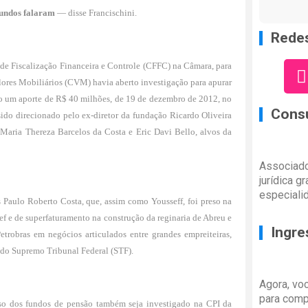
fundos falaram
— disse Francischini.
Redes
de Fiscalização Financeira e Controle (CFFC) na Câmara, para
ores Mobiliários (CVM) havia aberto investigação para apurar
ado um aporte de R$ 40 milhões, de 19 de dezembro de 2012, no
Consu
o direcionado pelo ex-diretor da fundação Ricardo Oliveira
 Maria Thereza Barcelos da Costa e Eric Davi Bello, alvos da
Associado
jurídica g
especiali
s Paulo Roberto Costa, que, assim como Yousseff, foi preso na
f e de superfaturamento na construção da reginaria de Abreu e
Ingre
trobras em negócios articulados entre grandes empreiteiras,
o do Supremo Tribunal Federal (STF).
Agora, vo
para comp
o dos fundos de pensão também seja investigado na CPI da