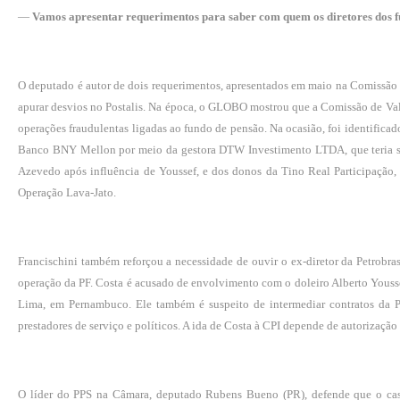
—
Vamos apresentar requerimentos para saber com quem os diretores dos 
O deputado é autor de dois requerimentos, apresentados em maio na Comissão 
apurar desvios no Postalis. Na época, o GLOBO mostrou que a Comissão de Val
operações fraudulentas ligadas ao fundo de pensão. Na ocasião, foi identific
Banco BNY Mellon por meio da gestora DTW Investimento LTDA, que teria sid
Azevedo após influência de Youssef, e dos donos da Tino Real Participação,
Operação Lava-Jato.
Francischini também reforçou a necessidade de ouvir o ex-diretor da Petrobra
operação da PF. Costa é acusado de envolvimento com o doleiro Alberto Yousse
Lima, em Pernambuco. Ele também é suspeito de intermediar contratos da Pe
prestadores de serviço e políticos. A ida de Costa à CPI depende de autorizaçã
O líder do PPS na Câmara, deputado Rubens Bueno (PR), defende que o cas