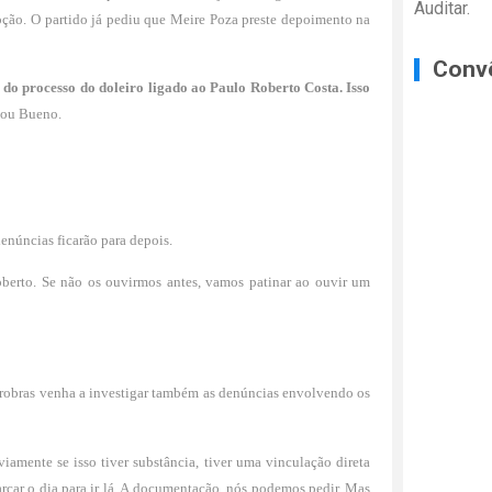
Auditar.
pção. O partido já pediu que Meire Poza preste depoimento na
Conv
do processo do doleiro ligado ao Paulo Roberto Costa. Isso
ou Bueno.
enúncias ficarão para depois.
berto. Se não os ouvirmos antes, vamos patinar ao ouvir um
trobras venha a investigar também as denúncias envolvendo os
amente se isso tiver substância, tiver uma vinculação direta
arcar o dia para ir lá. A documentação, nós podemos pedir. Mas