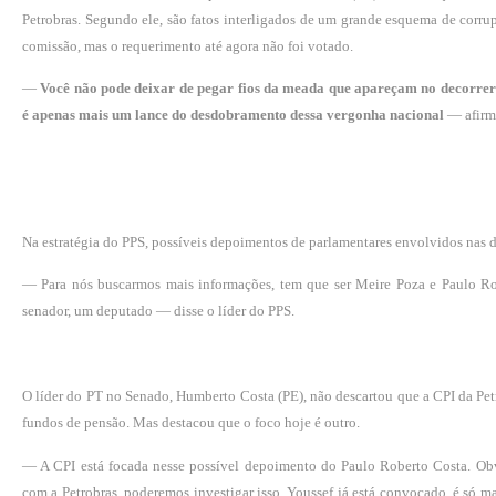
Petrobras. Segundo ele, são fatos interligados de um grande esquema de corru
comissão, mas o requerimento até agora não foi votado.
—
Você não pode deixar de pegar fios da meada que apareçam no decorrer 
é apenas mais um lance do desdobramento dessa vergonha nacional
— afirm
Na estratégia do PPS, possíveis depoimentos de parlamentares envolvidos nas d
— Para nós buscarmos mais informações, tem que ser Meire Poza e Paulo Ro
senador, um deputado — disse o líder do PPS.
O líder do PT no Senado, Humberto Costa (PE), não descartou que a CPI da Pe
fundos de pensão. Mas destacou que o foco hoje é outro.
— A CPI está focada nesse possível depoimento do Paulo Roberto Costa. Obvi
com a Petrobras, poderemos investigar isso. Youssef já está convocado, é só m