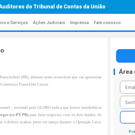
Auditores do Tribunal de Contas da União
ios e Serviços
Ações Judiciais
Imprensa
Fale conosco
ão
Área
ncischini (PR), afirmou nesta sexta-feira que vai apresentar
Correios) e Funcef (da Caixa).
Youssef – revelado pelo GLOBO indica que houve interferência
argas (ex-PT-PR)
para fazer negócios com os dois fundos. As
ue o doleiro acabou preso em março durante a Operação Lava-
Pre