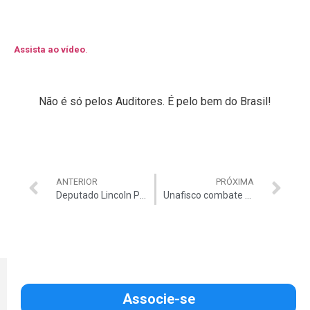
Assista ao vídeo
.
Não é só pelos Auditores. É pelo bem do Brasil!
ANTERIOR
PRÓXIMA
Deputado Lincoln Portela alerta haver risco para o Estado Democrático
Unafisco combate excessos em projeto de lei
Associe-se