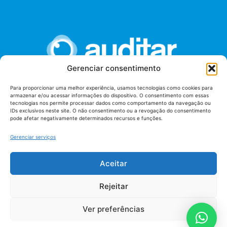
Gerenciar consentimento
Para proporcionar uma melhor experiência, usamos tecnologias como cookies para
armazenar e/ou acessar informações do dispositivo. O consentimento com essas
União dos Auditores Federais de Controle Externo -
tecnologias nos permite processar dados como comportamento da navegação ou
AUDITAR
IDs exclusivos neste site. O não consentimento ou a revogação do consentimento
pode afetar negativamente determinados recursos e funções.
Setor de Administração Federal Sul (SAF/Sul), Qd. 04, Lt. 01
Edifício Anexo II
Gerenciar serviços
Tribunal de Contas da União (TCU), Subsolo, Sala S04
Telefone: (61)3527-7292
Aceitar
Política de
Termos de uso
privacidade
Rejeitar
Ver preferências