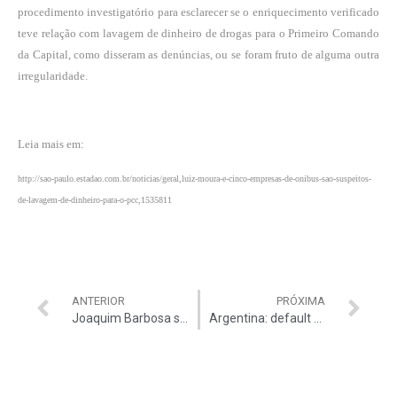
procedimento investigatório para esclarecer se o enriquecimento verificado
teve relação com lavagem de dinheiro de drogas para o Primeiro Comando
da Capital, como disseram as denúncias, ou se foram fruto de alguma outra
irregularidade.
Leia mais em:
http://sao-paulo.estadao.com.br/noticias/geral,luiz-moura-e-cinco-empresas-de-onibus-sao-suspeitos-
de-lavagem-de-dinheiro-para-o-pcc,1535811
ANTERIOR
PRÓXIMA
Joaquim Barbosa se aposenta amanhã
Argentina: default é iminente