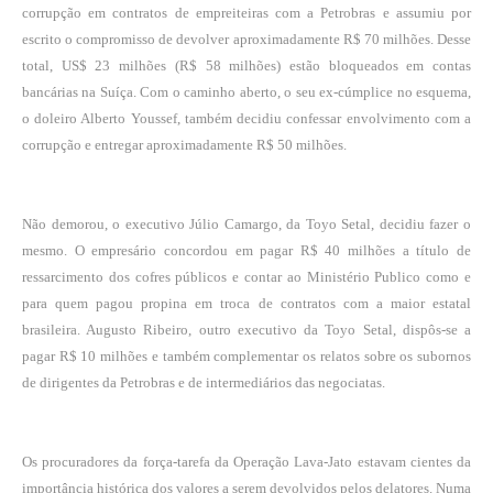
corrupção em contratos de empreiteiras com a Petrobras e assumiu por
escrito o compromisso de devolver aproximadamente R$ 70 milhões. Desse
total, US$ 23 milhões (R$ 58 milhões) estão bloqueados em contas
bancárias na Suíça. Com o caminho aberto, o seu ex-cúmplice no esquema,
o doleiro Alberto Youssef, também decidiu confessar envolvimento com a
corrupção e entregar aproximadamente R$ 50 milhões.
Não demorou, o executivo Júlio Camargo, da Toyo Setal, decidiu fazer o
mesmo. O empresário concordou em pagar R$ 40 milhões a título de
ressarcimento dos cofres públicos e contar ao Ministério Publico como e
para quem pagou propina em troca de contratos com a maior estatal
brasileira. Augusto Ribeiro, outro executivo da Toyo Setal, dispôs-se a
pagar R$ 10 milhões e também complementar os relatos sobre os subornos
de dirigentes da Petrobras e de intermediários das negociatas.
Os procuradores da força-tarefa da Operação Lava-Jato estavam cientes da
importância histórica dos valores a serem devolvidos pelos delatores. Numa