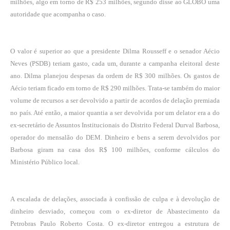
milhões, algo em torno de R$ 253 milhões, segundo disse ao GLOBO uma
autoridade que acompanha o caso.
O valor é superior ao que a presidente Dilma Rousseff e o senador Aécio
Neves (PSDB) teriam gasto, cada um, durante a campanha eleitoral deste
ano. Dilma planejou despesas da ordem de R$ 300 milhões. Os gastos de
Aécio teriam ficado em torno de R$ 290 milhões. Trata-se também do maior
volume de recursos a ser devolvido a partir de acordos de delação premiada
no país. Até então, a maior quantia a ser devolvida por um delator era a do
ex-secretário de Assuntos Institucionais do Distrito Federal Durval Barbosa,
operador do mensalão do DEM. Dinheiro e bens a serem devolvidos por
Barbosa giram na casa dos R$ 100 milhões, conforme cálculos do
Ministério Público local.
A escalada de delações, associada à confissão de culpa e à devolução de
dinheiro desviado, começou com o ex-diretor de Abastecimento da
Petrobras Paulo Roberto Costa. O ex-diretor entregou a estrutura de