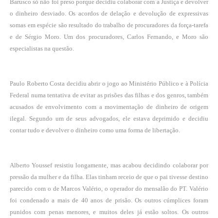
Barusco só não foi preso porque decidiu colaborar com a Justiça e devolver
o dinheiro desviado. Os acordos de delação e devolução de expressivas
somas em espécie são resultado do trabalho de procuradores da força-tarefa
e de Sérgio Moro. Um dos procuradores, Carlos Fernando, e Moro são
especialistas na questão.
Paulo Roberto Costa decidiu abrir o jogo ao Ministério Público e à Polícia
Federal numa tentativa de evitar as prisões das filhas e dos genros, também
acusados de envolvimento com a movimentação de dinheiro de origem
ilegal. Segundo um de seus advogados, ele estava deprimido e decidiu
contar tudo e devolver o dinheiro como uma forma de libertação.
Alberto Youssef resistiu longamente, mas acabou decidindo colaborar por
pressão da mulher e da filha. Elas tinham receio de que o pai tivesse destino
parecido com o de Marcos Valério, o operador do mensalão do PT. Valério
foi condenado a mais de 40 anos de prisão. Os outros cúmplices foram
punidos com penas menores, e muitos deles já estão soltos. Os outros