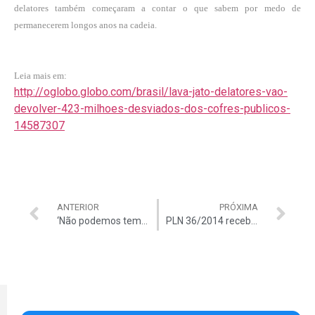
delatores também começaram a contar o que sabem por medo de
permanecerem longos anos na cadeia.
Leia mais em:
http://oglobo.globo.com/brasil/lava-jato-delatores-vao-
devolver-423-milhoes-desviados-dos-cofres-publicos-
14587307
ANTERIOR
PRÓXIMA
‘Não podemos temer falar a realidade’
PLN 36/2014 recebe 80 emendas