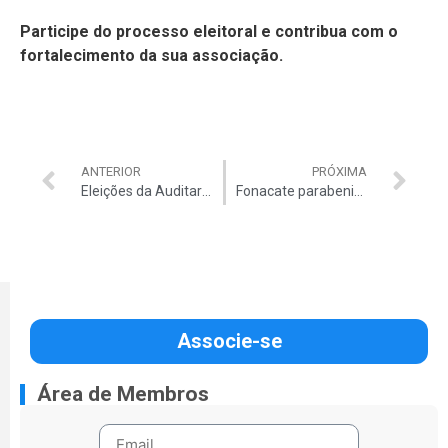
Participe do processo eleitoral e contribua com o
fortalecimento da sua associação.
ANTERIOR
PRÓXIMA
Eleições da Auditar 2021 se aproximam. Participe do debate com os candidatos à presidência.
Fonacate parabeniza Auditar pela criação do portal Fale com Congresso
Associe-se
Área de Membros