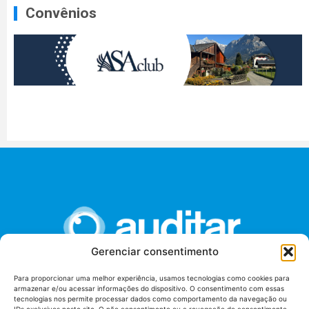
Convênios
Gerenciar consentimento
Para proporcionar uma melhor experiência, usamos tecnologias como cookies para
armazenar e/ou acessar informações do dispositivo. O consentimento com essas
União dos Auditores Federais de Controle Externo -
tecnologias nos permite processar dados como comportamento da navegação ou
AUDITAR