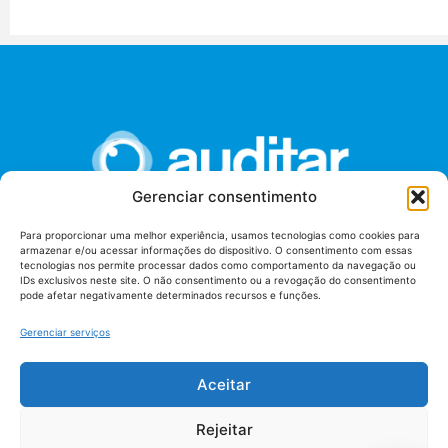
Gerenciar consentimento
Para proporcionar uma melhor experiência, usamos tecnologias como cookies para
armazenar e/ou acessar informações do dispositivo. O consentimento com essas
União dos Auditores Federais de Controle Externo -
tecnologias nos permite processar dados como comportamento da navegação ou
AUDITAR
IDs exclusivos neste site. O não consentimento ou a revogação do consentimento
pode afetar negativamente determinados recursos e funções.
Setor de Administração Federal Sul (SAF/Sul), Qd. 04, Lt. 01
Edifício Anexo II
Gerenciar serviços
Tribunal de Contas da União (TCU), Subsolo, Sala S04
Telefone: (61)3527-7292
Aceitar
Política de
Termos de uso
privacidade
Rejeitar