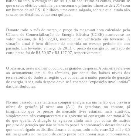
batido no teto, o estrago foi de R$ 1,8 bilhão. Feitas as contas, conclui-se
que o setor elétrico caminha para encerrar o primeiro trimestre de 2014 com
um buraco de até R$ 10 bilhões, uma conta salgada, sobre a qual ainda não
se sabe, em detalhes, como será quitada.
Durante todo o mês de março, o preço do megawatt-hora calculado pela
Câmara de Comercialização de Energia Elétrica (CCEE) manteve-se no
valor máximo, de R$ 822,83, mesmo custo verificado em fevereiro. A
situação atual é bem diferente da ocorrida no mesmo período do ano
passado. Em fevereiro e março de 2013, o preço da energia no mercado de
curto prazo foi de R$ 50,67 e R$ 127,97, respectivamente.
O país arca, neste momento, com duas grandes despesas. A primeira refere-se
ao acionamento em si das térmicas, por conta dos baixos níveis dos
reservatórios do Sudeste, região que concentra a maior parcela de geração
de energia. A segunda despesa deve-se à chamada “exposição involuntária”
das distribuidoras.
No ano passado, elas tentaram comprar energia em um leilão que previa a
oferta de geração já neste ano (A-1). As geradoras, no entanto, já
imaginando que os preços do mercado livre estariam mais atrativos,
simplesmente não compareceram e o governo só conseguiu contratar 40%
do que queria. A situação se agravou ainda mais por conta de muitos
projetos de geração que não saíram do papel. A combinação desses fatos é o
que tem obrigado as distribuidoras a comprar, todo mês, entre 3,2 mil e 3,5
mil megawatts no mercado de curto prazo para honrar seus compromissos.