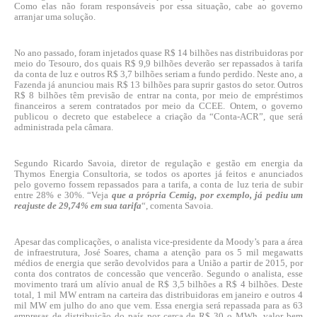
Como elas não foram responsáveis por essa situação, cabe ao governo
arranjar uma solução.
No ano passado, foram injetados quase R$ 14 bilhões nas distribuidoras por
meio do Tesouro, dos quais R$ 9,9 bilhões deverão ser repassados à tarifa
da conta de luz e outros R$ 3,7 bilhões seriam a fundo perdido. Neste ano, a
Fazenda já anunciou mais R$ 13 bilhões para suprir gastos do setor. Outros
R$ 8 bilhões têm previsão de entrar na conta, por meio de empréstimos
financeiros a serem contratados por meio da CCEE. Ontem, o governo
publicou o decreto que estabelece a criação da “Conta-ACR”, que será
administrada pela câmara.
Segundo Ricardo Savoia, diretor de regulação e gestão em energia da
Thymos Energia Consultoria, se todos os aportes já feitos e anunciados
pelo governo fossem repassados para a tarifa, a conta de luz teria de subir
entre 28% e 30%. “Veja
que a própria Cemig, por exemplo, já pediu um
reajuste de 29,74% em sua tarifa
“, comenta Savoia.
Apesar das complicações, o analista vice-presidente da Moody’s para a área
de infraestrutura, José Soares, chama a atenção para os 5 mil megawatts
médios de energia que serão devolvidos para a União a partir de 2015, por
conta dos contratos de concessão que vencerão. Segundo o analista, esse
movimento trará um alívio anual de R$ 3,5 bilhões a R$ 4 bilhões. Deste
total, 1 mil MW entram na carteira das distribuidoras em janeiro e outros 4
mil MW em julho do ano que vem. Essa energia será repassada para as 63
empresas de distribuição do país por cerca de R$ 30 o MWh, valor bem