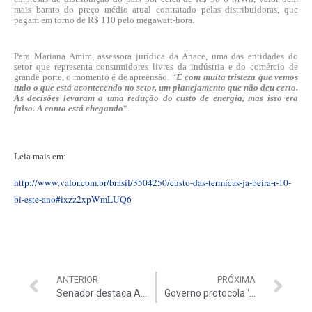
mais barato do preço médio atual contratado pelas distribuidoras, que
pagam em torno de R$ 110 pelo megawatt-hora.
Para Mariana Amim, assessora jurídica da Anace, uma das entidades do
setor que representa consumidores livres da indústria e do comércio de
grande porte, o momento é de apreensão. “
É com muita tristeza que vemos
tudo o que está acontecendo no setor, um planejamento que não deu certo.
As decisões levaram a uma redução do custo de energia, mas isso era
falso. A conta está chegando
“.
Leia mais em:
http://www.valor.com.br/brasil/3504250/custo-das-termicas-ja-beira-r-10-
bi-este-ano#ixzz2xpWmLUQ6
ANTERIOR
PRÓXIMA
Senador destaca Auditoria do TCU na Saúde
Governo protocola ‘CPMI do fim do mundo’