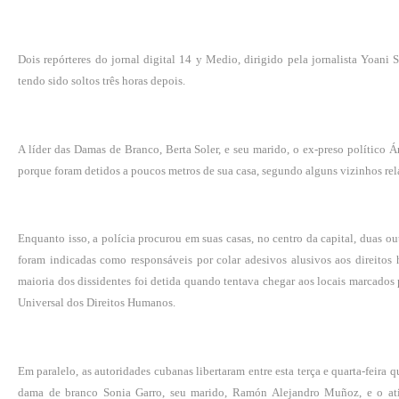
Dois repórteres
do jornal digital 14 y Medio, dirigido pela jornalista Yoani 
tendo sido soltos três horas depois.
A líder das Damas de Branco, Berta Soler, e seu marido, o ex-preso político
porque foram detidos a poucos metros de sua casa, segundo alguns vizinhos re
Enquanto isso, a polícia procurou em suas casas, no centro da capital, duas o
foram indicadas como responsáveis por colar adesivos alusivos aos direitos
maioria dos dissidentes foi detida quando tentava chegar aos locais marcados
Universal dos Direitos Humanos.
Em paralelo, as autoridades cubanas libertaram entre esta terça e quarta-feira 
dama de branco Sonia Garro, seu marido, Ramón Alejandro Muñoz, e o at