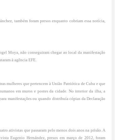
Sánchez
, também foram presos enquanto cobriam essa notícia,
 Ángel Moya, não conseguiram chegar ao local da manifestação
lataram à agência EFE.
utras mulheres que
pertencem à União Patriótica de Cuba
e que
 humanos em muros e postes da cidade. No interior da ilha, a
 para manifestações ou quando distribuía cópias da Declaração
quatro ativistas que passaram pelo menos dois anos na prisão. A
ivista Eugenio Hernández, presos em março de 2012, foram