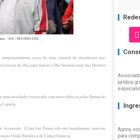
Redes
anos. /
EFE / REUTERS-LIVE
Consu
 temporariamente cerca de uma centena de dissidentes que
rovíncias da ilha para marcar o Dia Internacional dos
Direitos
Associado
jurídica g
especiali
de uma atividade convocada com antecedência pelas
Damas de
a Copelia.
Ingre
a de Juventude, 12 em Las Tunas, três em Guantánamo, uma em
Agora, vo
para comp
zação União Patriótica de Cuba (Unpacu).