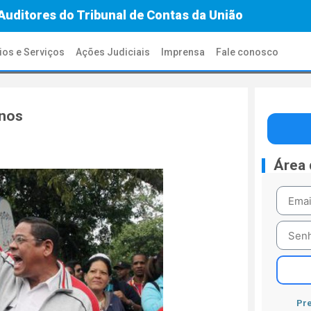
Auditores do Tribunal de Contas da União
ios e Serviços
Ações Judiciais
Imprensa
Fale conosco
anos
Área
Pre