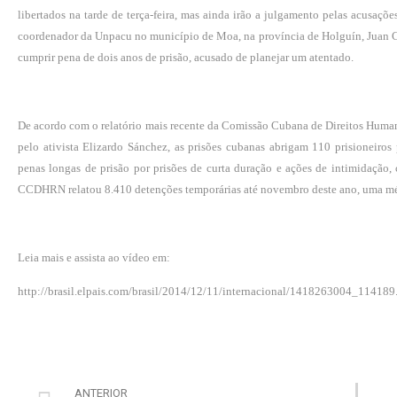
libertados na tarde de terça-feira, mas ainda irão a julgamento pelas acusaçõ
coordenador da Unpacu no município de Moa, na província de Holguín, Juan Car
cumprir pena de dois anos de prisão, acusado de planejar um atentado.
De acordo com o relatório mais recente da Comissão Cubana de Direitos Hum
pelo ativista Elizardo Sánchez, as prisões cubanas abrigam 110 prisioneiro
penas longas de prisão por prisões de curta duração e ações de intimidação,
CCDHRN relatou 8.410 detenções temporárias até novembro deste ano, uma mé
Leia mais e assista ao vídeo em:
http://brasil.elpais.com/brasil/2014/12/11/internacional/1418263004_114189
ANTERIOR