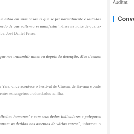
Auditar.
Conv
ue estão em suas casas. O que se faz normalmente é soltá-los
medo de que voltem a se manifestar
”, disse na noite de quarta-
a, José Daniel Ferrer.
ue nos transmitir antes ou depois da detenção. Mas tivemos
ne Yara, onde acontece o Festival de Cinema de Havana e onde
ntes estrangeiros credenciados na ilha.
 direitos humanos’ e com seus dedos indicadores e polegares
caram os detidos nos assentos de vários carros
”, informou o