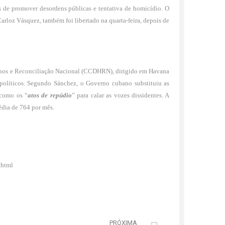
es de promover desordens públicas e tentativa de homicídio. O
loz Vásquez, também foi libertado na quarta-feira, depois de
anos e Reconciliação Nacional (CCDHRN), dirigido em Havana
s políticos. Segundo Sánchez, o Governo cubano substituiu as
 como os “
atos de repúdio
” para calar as vozes dissidentes. A
dia de 764 por mês.
.html
PRÓXIMA