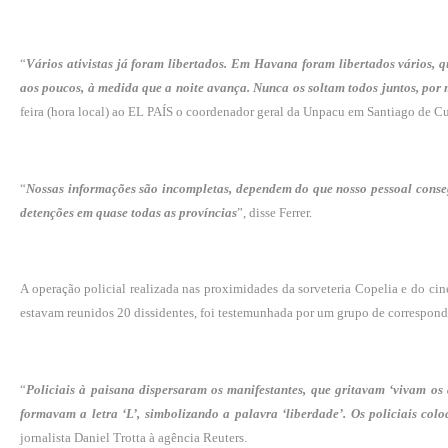
“
Vários ativistas já foram libertados. Em Havana foram libertados vários, q
aos poucos, à medida que a noite avança. Nunca os soltam todos juntos, por 
feira (hora local) ao EL PAÍS o coordenador geral da Unpacu em Santiago de Cub
“
Nossas informações são incompletas, dependem do que nosso pessoal conseg
detenções em quase todas as províncias
”, disse Ferrer.
A operação policial realizada nas proximidades da sorveteria Copelia e do ci
estavam reunidos 20 dissidentes, foi testemunhada por um grupo de corresponde
“
Policiais à paisana dispersaram os manifestantes, que gritavam ‘vivam os
formavam a letra ‘L’, simbolizando a palavra ‘liberdade’. Os policiais colo
jornalista Daniel Trotta à agência Reuters.