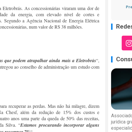
Pre
la Eletrobrás. As concessionárias viraram uma dor de
dade da energia, com elevado nível de cortes e
s. Segundo a Agência Nacional de Energia Elétrica
Redes
concessionárias, num valor de R$ 38 milhões.
Consu
sas que podem atrapalhar ainda mais a Eletrobrás
“,
 entregou ao conselho de administração um estudo com
para recuperar as perdas. Mas não há milagre, dizem
. Na Chesf, além da redução de 15% dos custos e
Associado
quatro anos uma parte da queda de 50% das receitas,
jurídica g
da Silva. “
Estamos procurando incorporar alguns
especiali
mos recompor 7%
“.