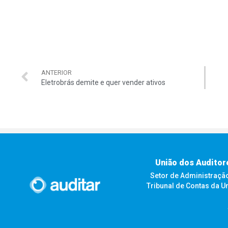
ANTERIOR
Eletrobrás demite e quer vender ativos
União dos Auditor
Setor de Administração F
Tribunal de Contas da U