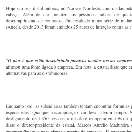
Hoje são seis distribuidoras, no Norte e Nordeste, controladas pe
cabeça. Além de dar prejuízo, os péssimos índices de quali
descumprimento de contratos, têm resultado numa série de multa
(Aneel), desde 2013 foram emitidos 25 autos de infração contra as 
“
O pior é que estão descobrindo passivos ocultos nessas empre
afirmou uma fonte ligada à empresa. Em nota, a estatal disse que
alternativas para as distribuidoras.
Enquanto isso, as subsidiárias também tentam encontrar fórmulas 
especialistas. Qualquer recomposição vai levar algum tempo
desligamento de 1.350 pessoas, a missão é recuperar em três ou 
disse o diretor-presidente da estatal, Marcos Aurélio Madureira 
empreendimentos para elevar a receita da empresa. Já consegui