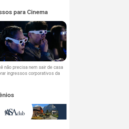
ssos para Cinema
cê não precisa nem sair de casa
rar ingressos corporativos da
ênios