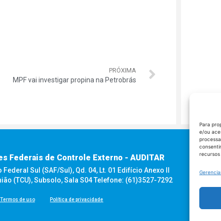
PRÓXIMA
MPF vai investigar propina na Petrobrás
Para pro
e/ou ace
processa
consenti
recursos
es Federais de Controle Externo - AUDITAR
ederal Sul (SAF/Sul), Qd. 04, Lt. 01 Edifício Anexo II
Gerencia
nião (TCU), Subsolo, Sala S04 Telefone: (61)3527-7292
Termos de uso
Política de privacidade