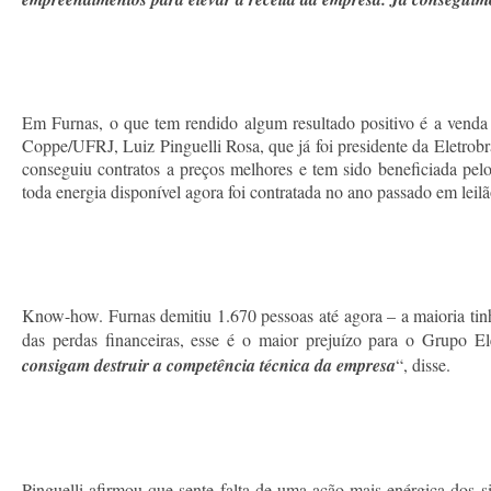
Em Furnas, o que tem rendido algum resultado positivo é a venda 
Coppe/UFRJ, Luiz Pinguelli Rosa, que já foi presidente da Eletrob
conseguiu contratos a preços melhores e tem sido beneficiada pel
toda energia disponível agora foi contratada no ano passado em leilã
Know-how. Furnas demitiu 1.670 pessoas até agora – a maioria tinh
das perdas financeiras, esse é o maior prejuízo para o Grupo E
consigam destruir a competência técnica da empresa
“, disse.
Pinguelli afirmou que sente falta de uma ação mais enérgica dos si