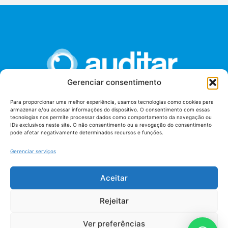
Gerenciar consentimento
Para proporcionar uma melhor experiência, usamos tecnologias como cookies para
armazenar e/ou acessar informações do dispositivo. O consentimento com essas
União dos Auditores Federais de Controle Externo -
tecnologias nos permite processar dados como comportamento da navegação ou
AUDITAR
IDs exclusivos neste site. O não consentimento ou a revogação do consentimento
pode afetar negativamente determinados recursos e funções.
Setor de Administração Federal Sul (SAF/Sul), Qd. 04, Lt. 01
Edifício Anexo II
Gerenciar serviços
Tribunal de Contas da União (TCU), Subsolo, Sala S04
Telefone: (61)3527-7292
Aceitar
Política de
Termos de uso
privacidade
Rejeitar
Ver preferências