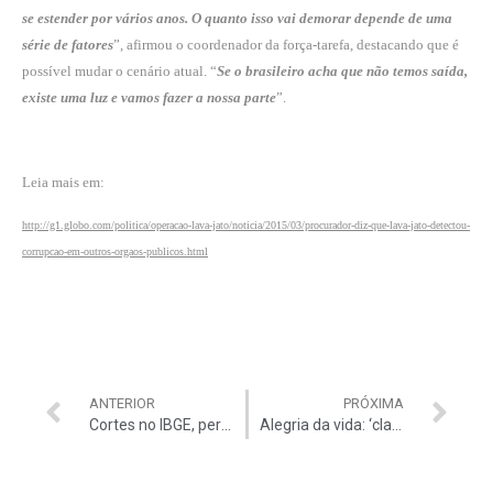
se estender por vários anos. O quanto isso vai demorar depende de uma
série de fatores
”, afirmou o coordenador da força-tarefa, destacando que é
possível mudar o cenário atual. “
Se o brasileiro acha que não temos saída,
existe uma luz e vamos fazer a nossa parte
”.
Leia mais em:
http://g1.globo.com/politica/operacao-lava-jato/noticia/2015/03/procurador-diz-que-lava-jato-detectou-
corrupcao-em-outros-orgaos-publicos.html
ANTERIOR
PRÓXIMA
Cortes no IBGE, perdas para os Municípios
Alegria da vida: ‘clap your hands’