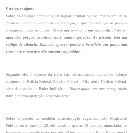
Esforço conjunto
Sobre as delações premiadas, Dallagnol afirmou que foi criado um efeito
“bola de neve” de acordo de colaboração, o que fez com que as pessoas
entregassem uma as outras. “
A corrupção é um crime muito difícil de ser
apurado, porque acontece entre quatro paredes. As pessoas têm um
código de silêncio. Elas não querem perder o benefício que ganharam
com o ato corrupto e não querem ser punidas
”.
Segundo ele, o sucesso da Lava Jato só aconteceu devido ao esforço
conjunto da Polícia Federal, Receita Federal e Ministério Público Federal,
além da atuação do Poder Judiciário. “
Houve quase que uma conspiração
para que essa operação desse tão certo
“.
Sobre o
pacote de medidas anticorrupção sugeridas pelo Ministério
Público
no último dia 20, ele ressaltou que as 10 medidas anunciadas se
basearam, em grande parte, nos três pilares criados por Hong Kong, que já