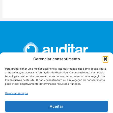
Gerenciar consentimento
Para proporcionar uma melhor experiência, usamos tecnologias como cookies para
armazenar e/ou acessar informações do dispositivo. O consentimento com essas
União dos Auditores Federais de Controle Externo -
tecnologias nos permite processar dados como comportamento da navegação ou
AUDITAR
IDs exclusivos neste site. O não consentimento ou a revogação do consentimento
pode afetar negativamente determinados recursos e funções.
Setor de Administração Federal Sul (SAF/Sul), Qd. 04, Lt. 01
Edifício Anexo II
Gerenciar serviços
Tribunal de Contas da União (TCU), Subsolo, Sala S04
Telefone: (61)3527-7292
Aceitar
Política de
Termos de uso