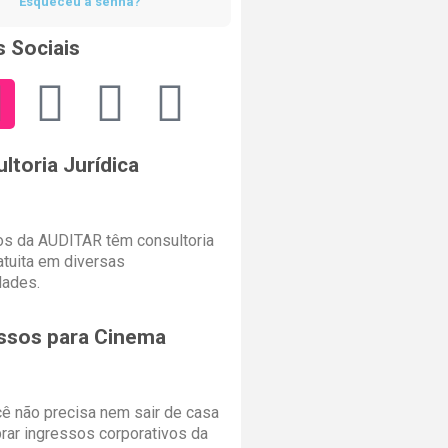
Esqueceu a senha?
 Sociais
ltoria Jurídica
s da AUDITAR têm consultoria
ratuita em diversas
dades.
ssos para Cinema
cê não precisa nem sair de casa
rar ingressos corporativos da