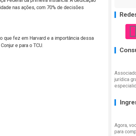
ça Federal da primeira instância. A dedicação
ividade nas ações, com 70% de decisões
Redes
to que fez em Harvard e a importância dessa
 Conjur e para o TCU.
Consu
Associado
jurídica g
especiali
Ingre
Agora, vo
para comp