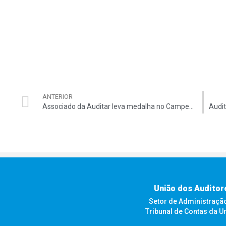
ANTERIOR
Associado da Auditar leva medalha no Campeonato Mundial de Beach Tennis
União dos Auditor
Setor de Administração F
Tribunal de Contas da U