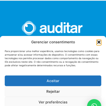
Gerenciar consentimento
União dos Auditores Federais de Controle Externo -
Para proporcionar uma melhor experiência, usamos tecnologias como cookies para
AUDITAR
armazenar e/ou acessar informações do dispositivo. O consentimento com essas
tecnologias nos permite processar dados como comportamento da navegação ou
Setor de Administração Federal Sul (SAF/Sul), Qd. 04, Lt. 01
IDs exclusivos neste site. O não consentimento ou a revogação do consentimento
Edifício Anexo II
pode afetar negativamente determinados recursos e funções.
Tribunal de Contas da União (TCU), Subsolo, Sala S04
Telefone: (61)3527-7292
Aceitar
Política de
Termos de uso
privacidade
Rejeitar
Ver preferências